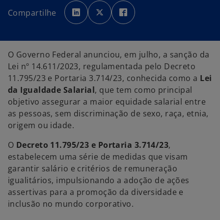
a
a
a
b
b
b
Compartilhe
r
r
r
e
e
e
e
e
e
m
m
m
u
u
u
m
m
m
a
a
a
O Governo Federal anunciou, em julho, a sanção da
n
n
n
o
o
o
Lei nº 14.611/2023, regulamentada pelo Decreto
v
v
v
a
a
a
11.795/23 e Portaria 3.714/23, conhecida como a
Lei
g
g
g
u
u
u
da Igualdade Salarial
, que tem como principal
i
i
i
a
a
a
objetivo assegurar a maior equidade salarial entre
as pessoas, sem discriminação de sexo, raça, etnia,
origem ou idade.
O
Decreto 11.795/23 e Portaria 3.714/23
,
estabelecem
uma série de
medidas que visam
garantir
salário e critérios de remuneração
igualitários, impulsionando a adoção de ações
assertivas para a promoção da diversidade e
inclusão no mundo corporativo.