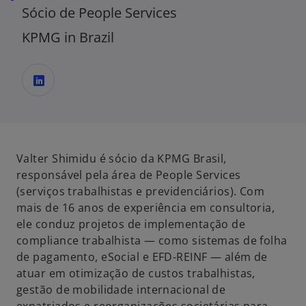
Sócio de People Services
KPMG in Brazil
a
b
r
e
Valter Shimidu é sócio da KPMG Brasil,
e
responsável pela área de People Services
m
(serviços trabalhistas e previdenciários). Com
u
mais de 16 anos de experiência em consultoria,
m
ele conduz projetos de implementação de
a
compliance trabalhista — como sistemas de folha
n
de pagamento, eSocial e EFD-REINF — além de
o
atuar em otimização de custos trabalhistas,
v
gestão de mobilidade internacional de
a