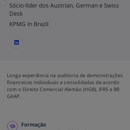
Sócio-líder dos Austrian, German e Swiss
Desk
KPMG in Brazil
a
b
r
e
Longa experiência na auditoria de demonstrações
e
financeiras individuais e consolidadas de acordo
m
com o Direito Comercial Alemão (HGB), IFRS e BR
u
GAAP.
m
a
n
o
Formação