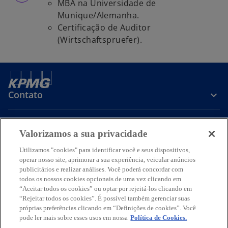
v
MBA na Universidade de
a
Munique/Alemanha.
g
Certificação de Auditor
u
(Wirtschaftspruefer).
i
a
Contato
Sobre a KPMG
Valorizamos a sua privacidade
Utilizamos "cookies" para identificar você e seus dispositivos,
Serviços
operar nosso site, aprimorar a sua experiência, veicular anúncios
publicitários e realizar análises. Você poderá concordar com
todos os nossos cookies opcionais de uma vez clicando em
a
a
a
a
a
“Aceitar todos os cookies” ou optar por rejeitá-los clicando em
b
b
b
b
b
“Rejeitar todos os cookies”. É possível também gerenciar suas
Termos de uso
Privacidade
r
r
Acessibilidade
r
r
Ajuda
Glossário
r
próprias preferências clicando em “Definições de cookies”. Você
pode ler mais sobre esses usos em nossa
e
e
e
Política de Cookies.
e
e
© 2026 KPMG Auditores Independentes Ltda., uma sociedade simples