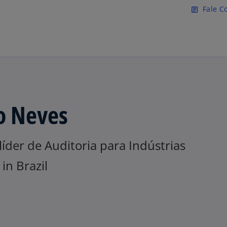
Pular para o conteúdo princ
Fale C
article
o Neves
líder de Auditoria para Indústrias
in Brazil