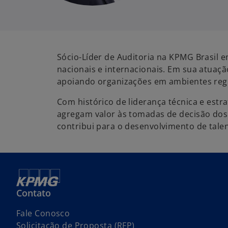
b
r
e
e
m
Sócio-Líder de Auditoria na KPMG Brasil 
u
nacionais e internacionais. Em sua atuaç
m
apoiando organizações em ambientes regu
a
Com histórico de liderança técnica e estr
n
agregam valor às tomadas de decisão dos 
o
contribui para o desenvolvimento de tale
v
a
g
u
i
a
Contato
Fale Conosco
Solicitação de Proposta (RFP)