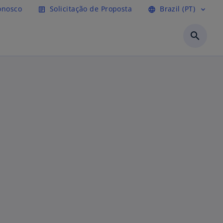
ipal
onosco
Solicitação de Proposta
Brazil (PT)
article
language
expand_more
search