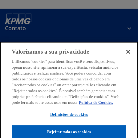
g
u
i
Contato
a
Sobre a KPMG
Valorizamos a sua privacidade
Utilizamos "cookies" para identificar você e seus dispositivos,
Serviços
operar nosso site, aprimorar a sua experiência, veicular anúncios
publicitários e realizar análises. Você poderá concordar com
todos os nossos cookies opcionais de uma vez clicando em
a
a
a
a
a
“Aceitar todos os cookies” ou optar por rejeitá-los clicando em
b
b
b
b
b
“Rejeitar todos os cookies”. É possível também gerenciar suas
Termos de uso
Privacidade
r
r
Acessibilidade
r
r
Ajuda
Glossário
r
próprias preferências clicando em “Definições de cookies”. Você
pode ler mais sobre esses usos em nossa
e
e
e
Política de Cookies.
e
e
© 2026 KPMG Auditores Independentes Ltda., uma sociedade simples
e
e
e
e
e
brasileira, de responsabilidade limitada e firma-membro da
Definições de cookies
m
m
m
m
m
organização global KPMG de firmas-membro independentes
licenciadas da KPMG International Limited, uma empresa inglesa
u
u
u
u
u
privada de responsabilidade limitada. Todos os direitos reservados.
Rejeitar todos os cookies
m
m
m
m
m
O nome KPMG e o seu logotipo são marcas utilizadas sob licença