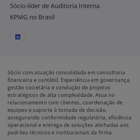
Sócio-líder de Auditoria Interna
KPMG no Brasil
a
b
r
e
Sócio com atuação consolidada em consultoria
e
financeira e contábil. Experiência em governança,
m
gestão societária e condução de projetos
u
estratégicos de alta complexidade. Atua no
m
relacionamento com clientes, coordenação de
a
equipes e suporte à tomada de decisão,
n
assegurando conformidade regulatória, eficiência
o
operacional e entrega de soluções alinhadas aos
v
padrões técnicos e institucionais da firma.
a