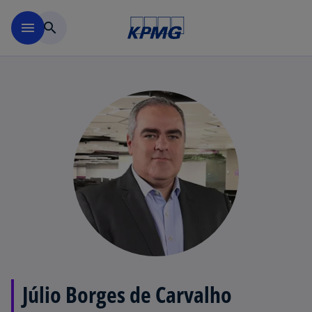
Pular para o conteúdo princ
menu
search
Júlio Borges de Carvalho