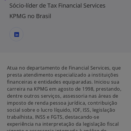
Sócio-líder de Tax Financial Services
KPMG no Brasil
a
b
r
e
Atua no departamento de Financial Services, que
e
presta atendimento especializado a instituições
m
financeiras e entidades equiparadas. Iniciou sua
u
carreira na KPMG em agosto de 1998, prestando,
m
dentre outros serviços, assessoria nas áreas de
a
imposto de renda pessoa jurídica, contribuição
n
social sobre o lucro líquido, IOF, ISS, legislação
o
trabalhista, INSS e FGTS, destacando-se
v
experiência na interpretação da legislação fiscal
a