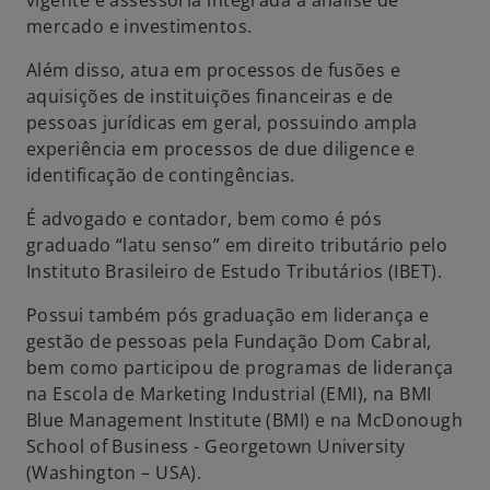
vigente e assessoria integrada à análise de
g
mercado e investimentos.
u
Além disso, atua em processos de fusões e
i
aquisições de instituições financeiras e de
a
pessoas jurídicas em geral, possuindo ampla
experiência em processos de due diligence e
identificação de contingências.
É advogado e contador, bem como é pós
graduado “latu senso” em direito tributário pelo
Instituto Brasileiro de Estudo Tributários (IBET).
Possui também pós graduação em liderança e
gestão de pessoas pela Fundação Dom Cabral,
bem como participou de programas de liderança
na Escola de Marketing Industrial (EMI), na BMI
Blue Management Institute (BMI) e na McDonough
School of Business - Georgetown University
(Washington – USA).