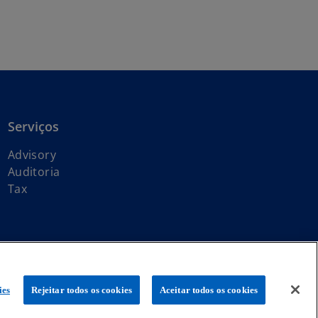
Serviços
Advisory
Auditoria
Tax
global KPMG de firmas-membro independentes licenciadas da KPMG
ies
Rejeitar todos os cookies
Aceitar todos os cookies