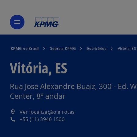
menu
KPMG no Brasil
Sobre a KPMG
Escritórios
Vitória, ES
Vitória, ES
Rua Jose Alexandre Buaiz, 300 - Ed. 
Center, 8º andar
a
Ver localização e rotas
location_on
b
+55 (11) 3940 1500
phone
r
e