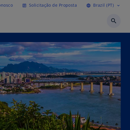
ipal
onosco
Solicitação de Proposta
Brazil (PT)
article
language
expand_more
search