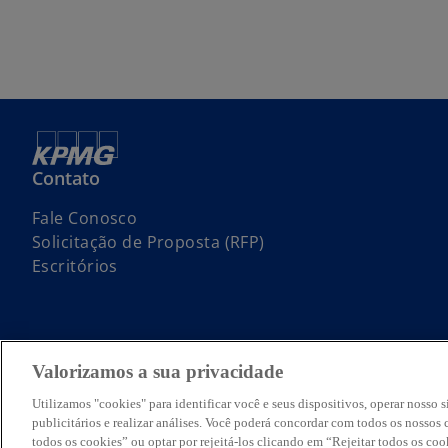
Contato
Fale Conosco
Solicitação de Proposta (RFP)
Escritórios
Valorizamos a sua privacidade
© 2026 KPMG Auditores Independentes Ltda., uma sociedade simples 
International Limited, uma empresa inglesa privada de responsabilidad
Utilizamos "cookies" para identificar você e seus dispositivos, operar nosso s
O nome KPMG e o seu logotipo são marcas utilizadas sob licença pel
publicitários e realizar análises. Você poderá concordar com todos os nosso
Para mais detalhes sobre a estrutura da organização global da KPMG,
todos os cookies” ou optar por rejeitá-los clicando em “Rejeitar todos os co