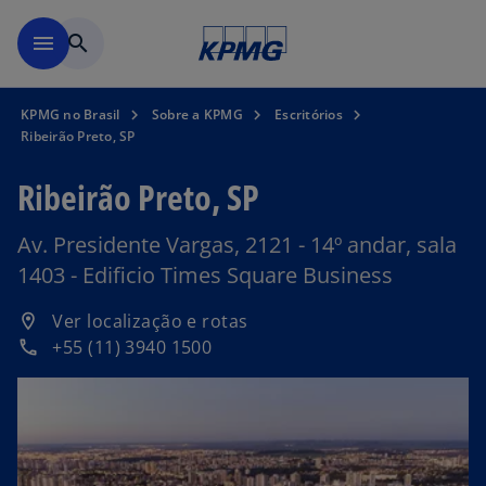
Pular para o conteúdo princ
menu
search
KPMG no Brasil
Sobre a KPMG
Escritórios
Ribeirão Preto, SP
Ribeirão Preto, SP
Av. Presidente Vargas, 2121 - 14º andar, sala
1403 - Edificio Times Square Business
a
Ver localização e rotas
location_on
b
+55 (11) 3940 1500
phone
r
e
e
m
u