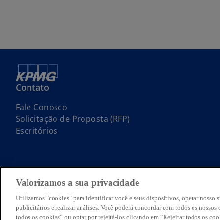
Contato
Fale Conosco
Solicitação de Proposta (RFP)
Escritórios
Valorizamos a sua privacidade
© 2026 KPMG Auditores Independentes Ltda., uma sociedade simples 
International Limited, uma empresa inglesa privada de responsabilidad
Utilizamos "cookies" para identificar você e seus dispositivos, operar nosso s
O nome KPMG e o seu logotipo são marcas utilizadas sob licença pel
publicitários e realizar análises. Você poderá concordar com todos os nosso
Para mais detalhes sobre a estrutura da organização global da KPMG,
todos os cookies” ou optar por rejeitá-los clicando em “Rejeitar todos os co