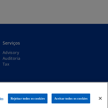
Serviços
Advisory
Auditoria
Tax
global KPMG de firmas-membro independentes licenciadas da KPMG
ies
Rejeitar todos os cookies
Aceitar todos os cookies