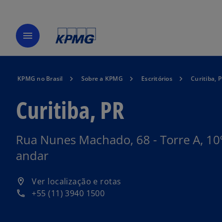
menu
KPMG no Brasil
Sobre a KPMG
Escritórios
Curitiba, 
Curitiba, PR
Rua Nunes Machado, 68 - Torre A, 10
andar
a
Ver localização e rotas
location_on
b
+55 (11) 3940 1500
phone
r
e