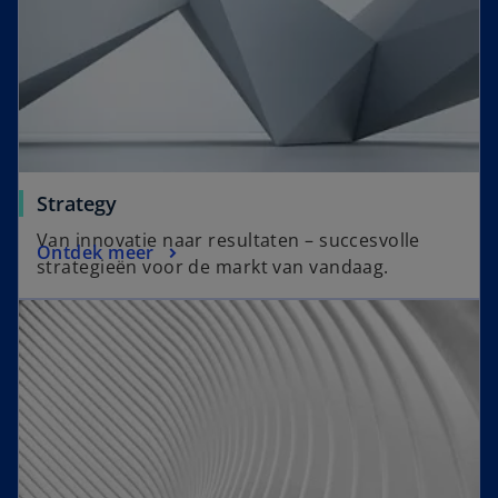
e
w
t
a
b
Strategy
Van innovatie naar resultaten – succesvolle
Ontdek meer
strategieën voor de markt van vandaag.