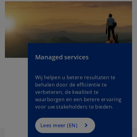
Managed services
o
Wij helpen u betere resultaten te
p
behalen door de efficiëntie te
e
verbeteren, de kwaliteit te
n
waarborgen en een betere ervaring
s
voor uw stakeholders te bieden.
i
n
a
Lees meer (EN)
n