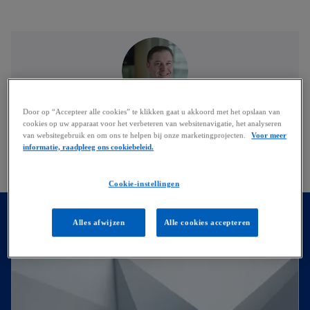
Jorn De Neve
Door op “Accepteer alle cookies” te klikken gaat u akkoord met het opslaan van
cookies op uw apparaat voor het verbeteren van websitenavigatie, het analyseren
Head of Advisory | advisory
van websitegebruik en om ons te helpen bij onze marketingprojecten.
Voor meer
KPMG in Belgium
informatie, raadpleeg ons cookiebeleid.
mail
call
o
Cookie-instellingen
p
e
n
Onze diensten
Alles afwijzen
Alle cookies accepteren
s
i
n
a
n