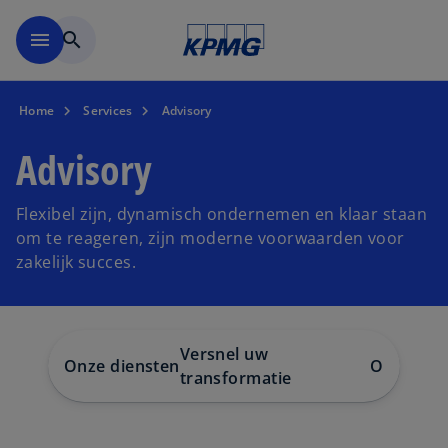
Naar hoofdinhoud gaan
menu
search
Home
Services
Advisory
Advisory
Flexibel zijn, dynamisch ondernemen en klaar staan
om te reageren, zijn moderne voorwaarden voor
zakelijk succes.
Versnel uw
Onze diensten
Onze sec
transformatie