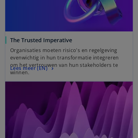
n
e
e
w
w
t
t
a
a
b
o
The Trusted Imperative
b
p
Organisaties moeten risico's en regelgeving
e
evenwichtig in hun transformatie integreren
n
om het vertrouwen van hun stakeholders te
o
Lees meer (EN)
s
winnen.
p
i
opens in a new tab
e
n
n
a
s
n
i
e
n
w
a
t
n
a
e
b