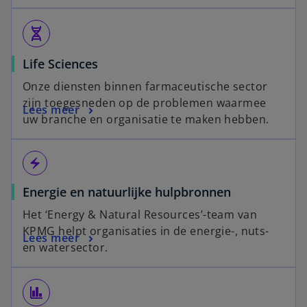
genetics
Life Sciences
Onze diensten binnen farmaceutische sector
zijn toegesneden op de problemen waarmee
Lees meer
uw branche en organisatie te maken hebben.
electric_bolt
Energie en natuurlijke hulpbronnen
Het ‘Energy & Natural Resources’-team van
KPMG helpt organisaties in de energie-, nuts-
Lees meer
en watersector.
finance