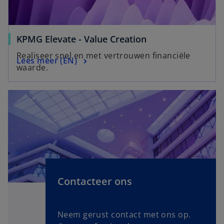
w
t
a
o
KPMG Elevate - Value Creation
b
p
Realiseer snel en met vertrouwen financiële
o
Lees meer (EN)
e
waarde.
p
n
e
s
n
i
s
n
i
a
n
n
a
e
n
w
e
t
Contacteer ons
w
a
t
b
a
Neem gerust contact met ons op.
b