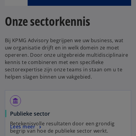
e
w
Onze sectorkennis
t
a
b
Bij KPMG Advisory begrijpen we uw business, wat
uw organisatie drijft en in welk domein ze moet
opereren. Door onze uitgebreide multidisciplinaire
kennis te combineren met een specifieke
sectorexpertise zijn onze teams in staan om u te
helpen slagen binnen uw vakgebied.
account_balance
Publieke sector
Betekenisvolle resultaten door een grondig
Lees meer
begrip van hoe de publieke sector werkt.