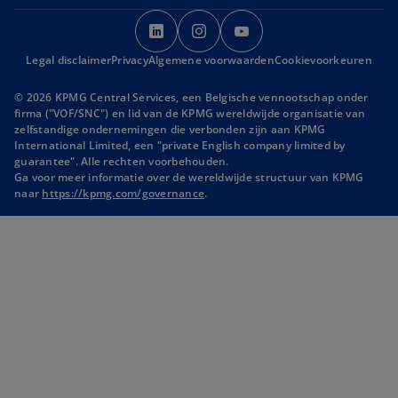
o
o
o
p
p
p
Legal disclaimer
Privacy
Algemene voorwaarden
e
e
e
Cookievoorkeuren
n
n
n
© 2026 KPMG Central Services, een Belgische vennootschap onder
s
s
s
firma ("VOF/SNC") en lid van de KPMG wereldwijde organisatie van
i
i
i
zelfstandige ondernemingen die verbonden zijn aan KPMG
International Limited, een "private English company limited by
n
n
n
guarantee". Alle rechten voorbehouden.
a
a
a
Ga voor meer informatie over de wereldwijde structuur van KPMG
n
n
n
naar
https://kpmg.com/governance
.
e
e
e
w
w
w
t
t
t
a
a
a
b
b
b