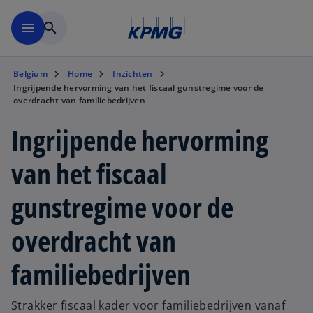
Naar hoofdinhoud gaan
menu
search
Belgium
Home
Inzichten
Ingrijpende hervorming van het fiscaal gunstregime voor de
overdracht van familiebedrijven
Ingrijpende hervorming
van het fiscaal
gunstregime voor de
overdracht van
familiebedrijven
Strakker fiscaal kader voor familiebedrijven vanaf