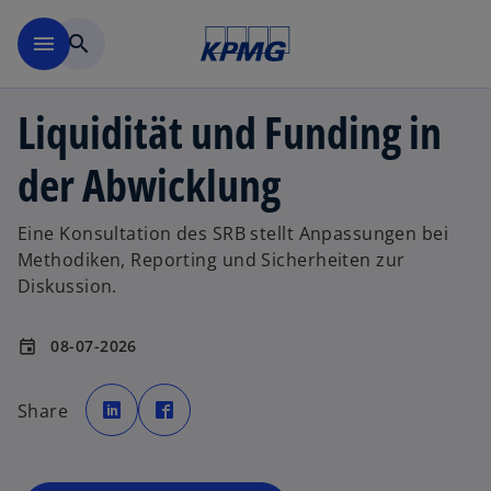
Zurück zur Inhaltsseite
menu
search
Liquidität und Funding in
der Abwicklung
Eine Konsultation des SRB stellt Anpassungen bei
Methodiken, Reporting und Sicherheiten zur
Diskussion.
08-07-2026
event
w
w
i
i
Share
r
r
d
d
i
i
n
n
e
e
i
i