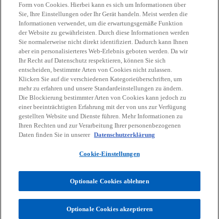
Form von Cookies. Hierbei kann es sich um Informationen über
Sie, Ihre Einstellungen oder Ihr Gerät handeln. Meist werden die
Informationen verwendet, um die erwartungsgemäße Funktion
der Website zu gewährleisten. Durch diese Informationen werden
Leistungen, die den Unterschied machen
Sie normalerweise nicht direkt identifiziert. Dadurch kann Ihnen
aber ein personalisierteres Web-Erlebnis geboten werden. Da wir
Gemeinsam steuern wir mit Ihnen in eine
Ihr Recht auf Datenschutz respektieren, können Sie sich
erfolgreiche Zukunft und finden die passenden
Unsere Services im Überblick
entscheiden, bestimmte Arten von Cookies nicht zulassen.
Lösungen für Ihre Herausforderungen.
Klicken Sie auf die verschiedenen Kategorieüberschriften, um
mehr zu erfahren und unsere Standardeinstellungen zu ändern.
Die Blockierung bestimmter Arten von Cookies kann jedoch zu
einer beeinträchtigten Erfahrung mit der von uns zur Verfügung
gestellten Website und Dienste führen. Mehr Informationen zu
Ihren Rechten und zur Verarbeitung Ihrer personenbezogenen
Daten finden Sie in unserer
Datenschutzerklärung
Cookie-Einstellungen
Optionale Cookies ablehnen
Optionale Cookies akzeptieren