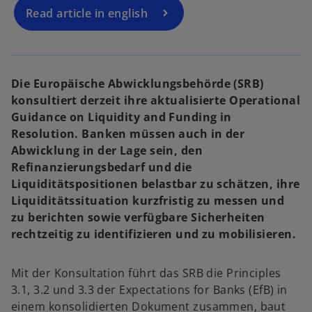
n
n
e
e
Read article in english
r
r
n
n
e
e
u
u
e
e
n
n
R
R
e
e
Die Europäische Abwicklungsbehörde (SRB)
g
g
i
i
konsultiert derzeit ihre aktualisierte Operational
s
s
t
t
Guidance on Liquidity and Funding in
e
e
r
r
Resolution. Banken müssen auch in der
k
k
a
a
Abwicklung in der Lage sein, den
r
r
t
t
Refinanzierungsbedarf und die
e
e
g
g
Liquiditätspositionen belastbar zu schätzen, ihre
e
e
ö
ö
Liquiditätssituation kurzfristig zu messen und
f
f
f
f
zu berichten sowie verfügbare Sicherheiten
n
n
e
e
rechtzeitig zu identifizieren und zu mobilisieren.
t
t
Mit der Konsultation führt das SRB die Principles
3.1, 3.2 und 3.3 der Expectations for Banks (EfB) in
einem konsolidierten Dokument zusammen, baut