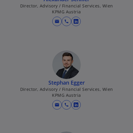
Director, Advisory / Financial Services, Wien
KPMG Austria
mail
call
w
i
r
d
i
n
e
i
n
Stephan Egger
e
Director, Advisory / Financial Services, Wien
KPMG Austria
r
n
mail
call
w
e
i
u
r
e
d
n