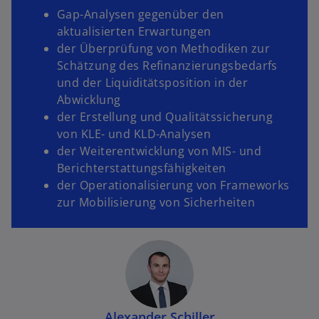
Gap-Analysen gegenüber den
aktualisierten Erwartungen
der Überprüfung von Methodiken zur
Schätzung des Refinanzierungsbedarfs
und der Liquiditätsposition in der
Abwicklung
der Erstellung und Qualitätssicherung
von KLE- und KLD-Analysen
der Weiterentwicklung von MIS- und
Berichterstattungsfähigkeiten
der Operationalisierung von Frameworks
zur Mobilisierung von Sicherheiten
Alexander Schiller