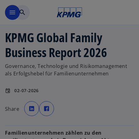
Zurück zur Inhaltsseite
menu
search
KPMG Global Family
Business Report 2026
Governance, Technologie und Risikomanagement
als Erfolgshebel für Familienunternehmen
02-07-2026
event
w
w
i
i
Share
r
r
d
d
i
i
n
n
e
e
i
i
Familienunternehmen zählen zu den
n
n
e
e