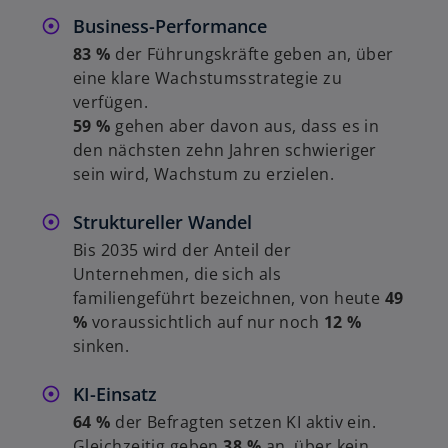
r
Business-Performance
t
83 %
der Führungskräfte geben an, über
e
eine klare Wachstumsstrategie zu
g
verfügen.
e
59 %
gehen aber davon aus, dass es in
ö
den nächsten zehn Jahren schwieriger
ff
sein wird, Wachstum zu erzielen.
n
e
Struktureller Wandel
t
Bis 2035 wird der Anteil der
Unternehmen, die sich als
familiengeführt bezeichnen, von heute
49
%
voraussichtlich auf nur noch
12 %
sinken.
KI-Einsatz
64 %
der Befragten setzen KI aktiv ein.
Gleichzeitig geben
38 %
an, über kein