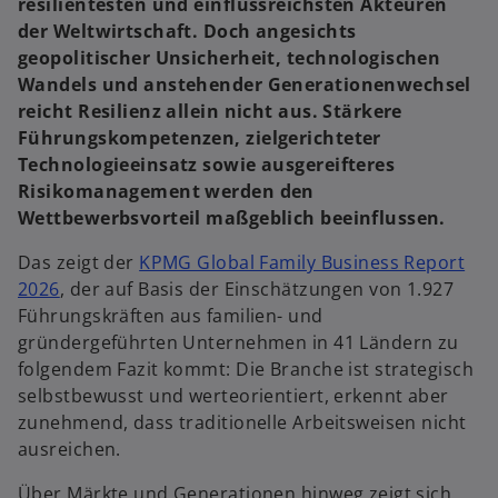
resilientesten und einflussreichsten Akteuren
r
r
n
n
der Weltwirtschaft. Doch angesichts
e
e
u
u
geopolitischer Unsicherheit, technologischen
e
e
n
n
Wandels und anstehender Generationenwechsel
R
R
e
e
reicht Resilienz allein nicht aus. Stärkere
g
g
i
i
Führungskompetenzen, zielgerichteter
s
s
t
t
Technologieeinsatz sowie ausgereifteres
e
e
r
r
Risikomanagement werden den
k
k
a
a
Wettbewerbsvorteil maßgeblich beeinflussen.
r
r
t
t
e
e
g
g
Das zeigt der
KPMG Global Family Business Report
e
e
ö
ö
2026
, der auf Basis der Einschätzungen von 1.927
f
f
f
f
Führungskräften aus familien- und
n
n
e
e
gründergeführten Unternehmen in 41 Ländern zu
t
t
folgendem Fazit kommt: Die Branche ist strategisch
w
selbstbewusst und werteorientiert, erkennt aber
ir
zunehmend, dass traditionelle Arbeitsweisen nicht
d
ausreichen.
i
n
Über Märkte und Generationen hinweg zeigt sich