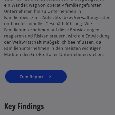
e
ein Wandel: weg von operativ familiengeführten
i
Unternehmen hin zu Unternehmen in
n
Familienbesitz mit Aufsichts- bzw. Verwaltungsräten
e
und professioneller Geschäftsführung. Wie
r
Familienunternehmen auf diese Entwicklungen
n
reagieren und Risiken steuern, wird die Entwicklung
e
der Weltwirtschaft maßgeblich beeinflussen, da
u
Familienunternehmen in den meisten wichtigen
e
Märkten den Großteil aller Unternehmen stellen.
n
R
e
g
Zum Report
is
t
e
r
Key Findings
k
a