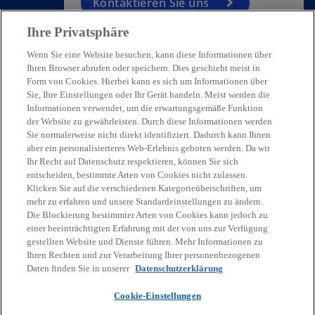
Kontaktieren Sie uns
Ihre Privatsphäre
Wenn Sie eine Website besuchen, kann diese Informationen über
Ihren Browser abrufen oder speichern. Dies geschieht meist in
Form von Cookies. Hierbei kann es sich um Informationen über
Sie, Ihre Einstellungen oder Ihr Gerät handeln. Meist werden die
Kontakt
Informationen verwendet, um die erwartungsgemäße Funktion
der Website zu gewährleisten. Durch diese Informationen werden
Sie normalerweise nicht direkt identifiziert. Dadurch kann Ihnen
Aktuelles
aber ein personalisierteres Web-Erlebnis geboten werden. Da wir
Ihr Recht auf Datenschutz respektieren, können Sie sich
entscheiden, bestimmte Arten von Cookies nicht zulassen.
Klicken Sie auf die verschiedenen Kategorieüberschriften, um
Karriere
mehr zu erfahren und unsere Standardeinstellungen zu ändern.
Die Blockierung bestimmter Arten von Cookies kann jedoch zu
w
w
w
w
w
einer beeinträchtigten Erfahrung mit der von uns zur Verfügung
i
i
i
i
i
gestellten Website und Dienste führen. Mehr Informationen zu
Rechtliche Hinweise
r
Datenschutz
r
Barrierefreiheit
r
r
Hilfe
r
Impressum
Ihren Rechten und zur Verarbeitung Ihrer personenbezogenen
Daten finden Sie in unserer
Datenschutzerklärung
d
d
d
d
d
© 2026 KPMG Austria GmbH Wirtschaftsprüfungs- und
i
i
i
i
i
Steuerberatungsgesellschaft, eine österreichische Gesellschaft mit
Cookie-Einstellungen
n
n
n
n
n
beschränkter Haftung und ein Mitglied der globalen KPMG