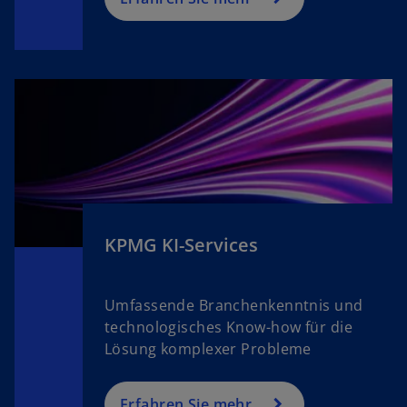
d
f
n
e
t
e
o
KPMG KI-Services
Umfassende Branchenkenntnis und
technologisches Know-how für die
Lösung komplexer Probleme
Erfahren Sie mehr