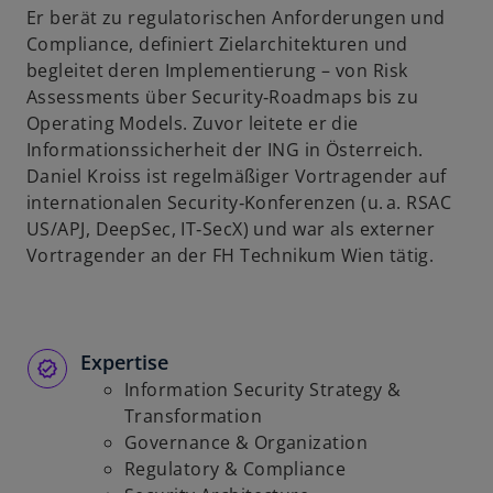
Er berät zu regulatorischen Anforderungen und
u
Compliance, definiert Zielarchitekturen und
e
begleitet deren Implementierung – von Risk
n
Assessments über Security‑Roadmaps bis zu
R
Operating Models. Zuvor leitete er die
e
Informationssicherheit der ING in Österreich.
g
Daniel Kroiss ist regelmäßiger Vortragender auf
i
internationalen Security‑Konferenzen (u. a. RSAC
s
US/APJ, DeepSec, IT‑SecX) und war als externer
t
Vortragender an der FH Technikum Wien tätig.
e
r
k
a
Expertise
r
Information Security Strategy &
t
Transformation
e
Governance & Organization
g
Regulatory & Compliance
e