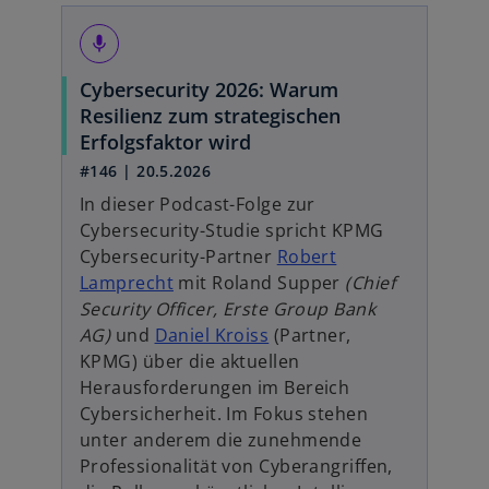
mic
Cybersecurity 2026: Warum
Resilienz zum strategischen
w
Erfolgsfaktor wird
i
#146 | 20.5.2026
r
In dieser Podcast-Folge zur
d
Cybersecurity-Studie spricht KPMG
i
Cybersecurity-Partner
Robert
n
Lamprecht
mit Roland Supper
(Chief
e
Security Officer, Erste Group Bank
i
AG)
und
Daniel Kroiss
(Partner,
n
KPMG) über die aktuellen
e
Herausforderungen im Bereich
r
Cybersicherheit. Im Fokus stehen
n
unter anderem die zunehmende
e
Professionalität von Cyberangriffen,
u