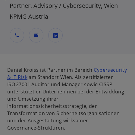
Partner, Advisory / Cybersecurity, Wien
KPMG Austria
call
mail
w
i
r
d
Daniel Kroiss ist Partner im Bereich
Cybersecurity
i
& IT Risk
am Standort Wien. Als zertifizierter
n
ISO 27001 Auditor und Manager sowie CISSP
e
unterstützt er Unternehmen bei der Entwicklung
i
und Umsetzung ihrer
n
Informationssicherheitsstrategie, der
e
Transformation von Sicherheitsorganisationen
r
und der Ausgestaltung wirksamer
n
Governance‑Strukturen.
e