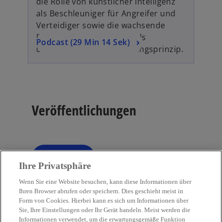
die Rolle von künstlicher Intelligenz
e
als Beschleuniger für Angreifer und
n
Verteidiger sowie die wachsende
R
Bedeutung von Resilienz als
w
Podcast (29 Min 14 Sek)
e
unternehmerisches Führungsprinzip.
i
g
r
i
d
s
i
t
n
e
Veröffentlichungen
e
r
i
k
n
a
e
r
Filter
tune
r
t
Ihre Privatsphäre
n
e
Wenn Sie eine Website besuchen, kann diese Informationen über
e
g
Ihren Browser abrufen oder speichern. Dies geschieht meist in
u
e
Form von Cookies. Hierbei kann es sich um Informationen über
e
ö
Sie, Ihre Einstellungen oder Ihr Gerät handeln. Meist werden die
Kontakt
n
Informationen verwendet, um die erwartungsgemäße Funktion