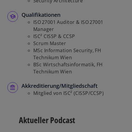
Security Architecture
ö
f
Qualifikationen
f
ISO 27001 Auditor & ISO 27001
n
Manager
e
ISC² CISSP & CCSP
t
Scrum Master
MSc Information Security, FH
Technikum Wien
BSc Wirtschaftsinformatik, FH
Technikum Wien
Akkreditierung/Mitgliedschaft
Mitglied von ISC² (CISSP/CCSP)
Aktueller Podcast