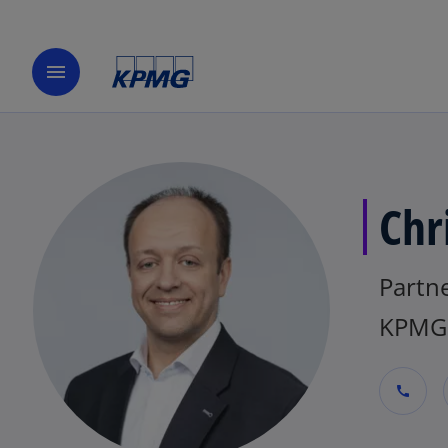
menu
Chr
Partne
KPMG 
call