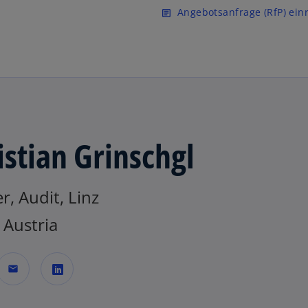
Zurück zur Inhaltsseite
Angebotsanfrage (RfP) ein
article
istian Grinschgl
r, Audit, Linz
Austria
mail
w