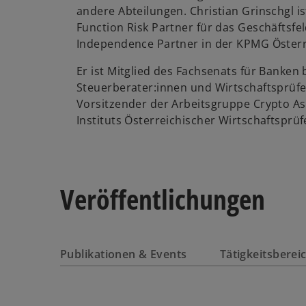
andere Abteilungen. Christian Grinschgl i
Function Risk Partner für das Geschäfts­fe
Indepen­dence Partner in der KPMG Öster
Er ist Mitglied des Fach­senats für Banke
Steuer­berater:innen und Wirtschafts­prüf
Vorsitzender der Arbeits­gruppe Crypto As
Instituts Öster­reichischer Wirtschafts­prüf
Veröffentlichungen
Publikationen & Events
Tätigkeitsbere