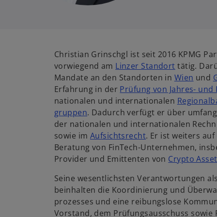
Christian Grinschgl ist seit 2016 KPMG Pa
vorwiegend am
Linzer Standort
tätig. Dar
Mandate an den Standorten in
Wien
und
Erfahrung in der
Prüfung von Jahres- und
nationalen und inter­nationalen
Regional­
gruppen
. Dadurch verfügt er über umfang­
der nationalen und inter­nationalen Rech
sowie im
Aufsichts­recht
. Er ist weiters au
Beratung von FinTech-Unternehmen, insbe
Provider und Emittenten von
Crypto Asse
Seine wesentlichsten Verant­wortungen al
beinhalten die Koordinierung und Überwa
prozesses und eine reibungs­lose Kommun
Vorstand, dem Prüfungs­ausschuss sowie