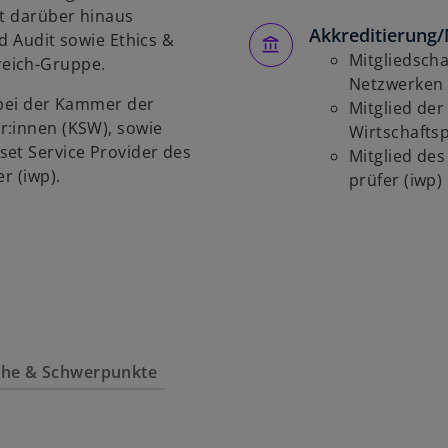
st darüber hinaus
s
Akkreditierung/
ld Audit sowie Ethics &
t
Mitgliedscha
reich-Gruppe.
e
Netzwerken 
r
n bei der Kammer der
Mitglied de
k
er:innen (KSW), sowie
Wirtschafts­
a
set Service Provider des
Mitglied des
r
er (iwp).
prüfer (iwp)
t
e
g
e
ö
f
f
n
iche & Schwerpunkte
e
t