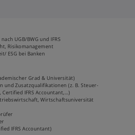
g nach UGB/BWG und IFRS
cht, Risiko­manage­ment
eit/ ESG bei Banken
ademischer Grad & Universität)
 und Zusatz­qualifi­kationen (z. B. Steuer­
 Certified IFRS Accountant,...)
riebs­wirt­schaft, Wirtschafts­universität
prüfer
er
ified IFRS Accountant)