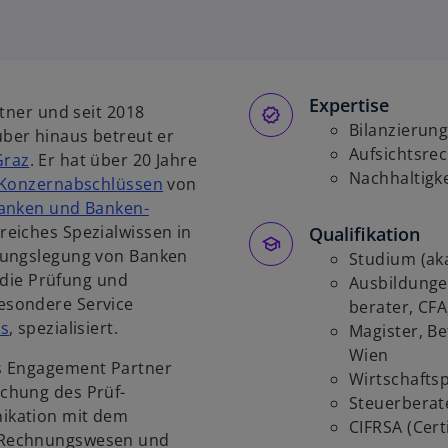
i
r
d
i
Expertise
n
rtner und seit 2018
e
Bilanzierun
über hinaus betreut er
i
Aufsichtsre
Graz
. Er hat über 20 Jahre
n
Nachhaltigk
 Konzern­abschlüssen
von
e
banken und Banken­
r
reiches Spezial­wissen in
Qualifikation
n
nungs­legung von Banken
Studium (ak
e
f die Prüfung und
Ausbildungen
u
­sondere Service
berater, CFA,
e
ts
, spezialisiert.
Magister, Bet
n
Wien
s Engage­ment Partner
R
Wirtschafts
chung des Prüf­
e
Steuerberat
i­kation mit dem
g
CIFRSA (Cert
 Rechnungs­wesen und
i