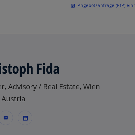
Zurück zur Inhaltsseite
Angebotsanfrage (RfP) ein
article
istoph Fida
r, Advisory / Real Estate, Wien
Austria
mail
w