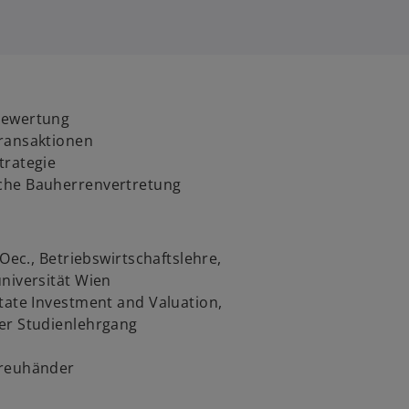
bewertung
transaktionen
trategie
he Bauherren­vertretung
 Oec., Betriebs­wirtschafts­lehre,
universität Wien
tate Investment and Valuation,
er Studien­lehrgang
treuhänder