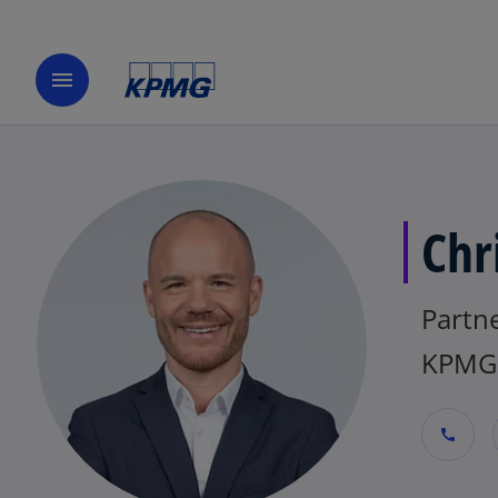
menu
Chr
Partne
KPMG 
call