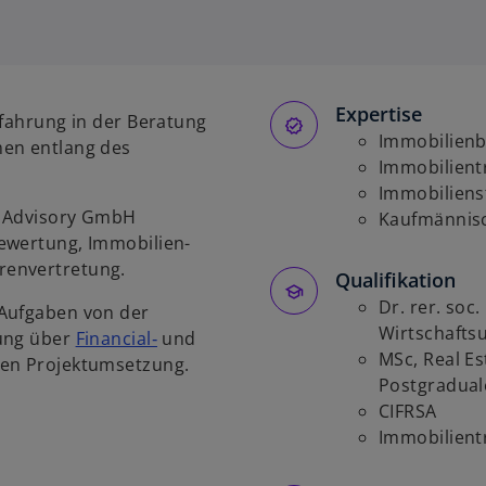
i
r
d
i
Expertise
n
rfahrung in der Beratung
e
Immobilien­
men entlang des
i
Immobilien­
n
Immobilien­s
e Advisory GmbH
e
Kaufmännisc
bewertung, Immobilien­
r
en­vertretung.
n
Qualifikation
e
Dr. rer. soc.
 Aufgaben von der
u
Wirtschafts­
rung über
Financial‑
und
e
MSc, Real Es
ten Projektumsetzung.
n
Postgradual
R
CIFRSA
e
Immobilien­
g
i