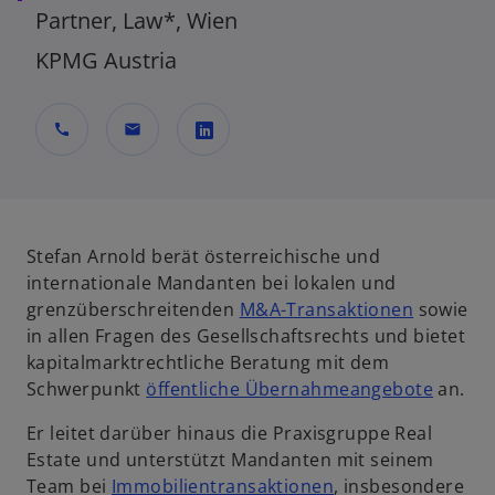
Partner, Law*, Wien
KPMG Austria
call
mail
w
i
r
d
Stefan Arnold berät österreichische und
i
internationale Mandanten bei lokalen und
n
grenzüberschreitenden
M&A-Transaktionen
sowie
e
in allen Fragen des Gesellschaftsrechts und bietet
i
kapitalmarktrechtliche Beratung mit dem
n
Schwerpunkt
öffentliche Übernahmeangebote
an.
e
Er leitet darüber hinaus die Praxisgruppe Real
r
Estate und unterstützt Mandanten mit seinem
n
Team bei
Immobilientransaktionen
, insbesondere
e