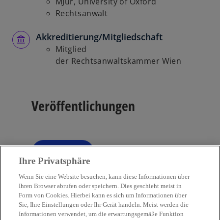
MJur, University of Oxford
ö
Rechtsanwalt
f
f
Akkreditierung/Mitgliedschaft
n
Mitglied
e
der Rechtsanwaltskammer Wien
t
Veröffentlichungen
Filter
tune
Ihre Privatsphäre
Wenn Sie eine Website besuchen, kann diese Informationen über
Ihren Browser abrufen oder speichern. Dies geschieht meist in
Form von Cookies. Hierbei kann es sich um Informationen über
Sie, Ihre Einstellungen oder Ihr Gerät handeln. Meist werden die
Kontakt
Informationen verwendet, um die erwartungsgemäße Funktion