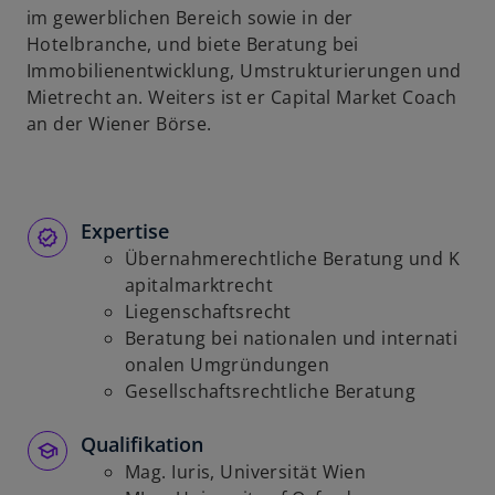
im gewerblichen Bereich sowie in der
u
Hotelbranche, und biete Beratung bei
e
Immobilienentwicklung, Umstrukturierungen und
n
Mietrecht an. Weiters ist er Capital Market Coach
R
an der Wiener Börse.
e
g
i
s
Expertise
t
Übernahmerechtliche Beratung und K
e
apitalmarktrecht
r
Liegenschaftsrecht
k
Beratung bei nationalen und internati
a
onalen Umgründungen
r
Gesellschaftsrechtliche Beratung
t
e
Qualifikation
g
Mag. Iuris, Universität Wien
e