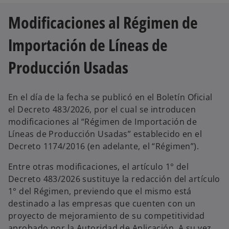
a
p
Modificaciones al Régimen de
e
s
t
a
Importación de Líneas de
ñ
a
n
u
Producción Usadas
e
v
a
En el día de la fecha se publicó en el Boletín Oficial
el Decreto 483/2026, por el cual se introducen
modificaciones al “Régimen de Importación de
Líneas de Producción Usadas” establecido en el
Decreto 1174/2016 (en adelante, el “Régimen”).
Entre otras modificaciones, el artículo 1° del
Decreto 483/2026 sustituye la redacción del artículo
1° del Régimen, previendo que el mismo está
destinado a las empresas que cuenten con un
proyecto de mejoramiento de su competitividad
aprobado por la Autoridad de Aplicación. A su vez,