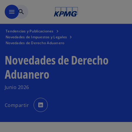
Saltar al contenido principal
menu
search
Tendencias y Publicaciones
Novedades de Impuestos y Legales
Novedades de Derecho Aduanero
Novedades de Derecho
Aduanero
Junio 2026
s
e
Compartir
a
b
r
e
e
n
u
n