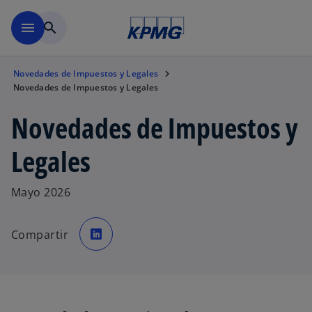
Saltar al contenido principal
menu
search
Novedades de Impuestos y Legales
Novedades de Impuestos y Legales
Novedades de Impuestos y
Legales
Mayo 2026
s
e
Compartir
a
b
r
e
e
n
u
n
a