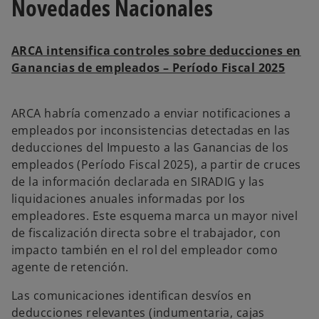
Novedades Nacionales
p
e
s
t
a
ñ
ARCA intensifica controles sobre deducciones en
a
n
Ganancias de empleados – Período Fiscal 2025
u
e
v
a
ARCA habría comenzado a enviar notificaciones a
empleados por inconsistencias detectadas en las
deducciones del Impuesto a las Ganancias de los
empleados (Período Fiscal 2025), a partir de cruces
de la información declarada en SIRADIG y las
liquidaciones anuales informadas por los
empleadores. Este esquema marca un mayor nivel
de fiscalización directa sobre el trabajador, con
impacto también en el rol del empleador como
agente de retención.
Las comunicaciones identifican desvíos en
deducciones relevantes (indumentaria, cajas