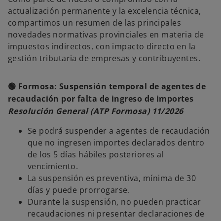
p
e
actualización permanente y la excelencia técnica,
s
t
compartimos un resumen de las principales
a
ñ
novedades normativas provinciales en materia de
a
n
impuestos indirectos, con impacto directo en la
u
e
gestión tributaria de empresas y contribuyentes.
v
a
🟢 Formosa: Suspensión temporal de agentes de
recaudación por falta de ingreso de importes
Resolución General (ATP Formosa) 11/2026
Se podrá suspender a agentes de recaudación
que no ingresen importes declarados dentro
de los 5 días hábiles posteriores al
vencimiento.
La suspensión es preventiva, mínima de 30
días y puede prorrogarse.
Durante la suspensión, no pueden practicar
recaudaciones ni presentar declaraciones de