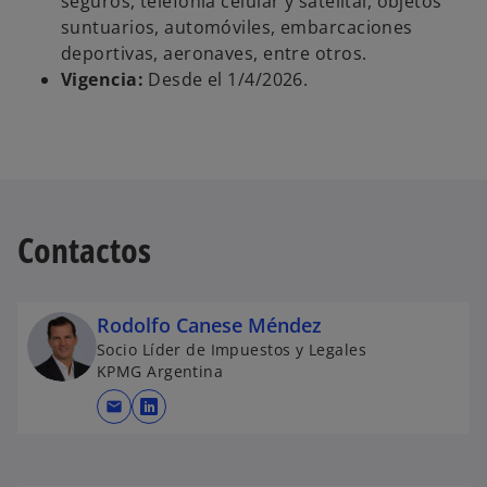
seguros, telefonía celular y satelital, objetos
suntuarios, automóviles, embarcaciones
deportivas, aeronaves, entre otros.
Vigencia:
Desde el 1/4/2026.
Contactos
Rodolfo Canese Méndez
Socio Líder de Impuestos y Legales
KPMG Argentina
mail
s
e
a