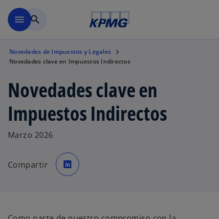
Saltar al contenido principal
menu
search
Novedades de Impuestos y Legales
Novedades clave en Impuestos Indirectos
Novedades clave en
Impuestos Indirectos
Marzo 2026
s
e
Compartir
a
b
r
e
e
n
u
n
a
Como parte de nuestro compromiso con la