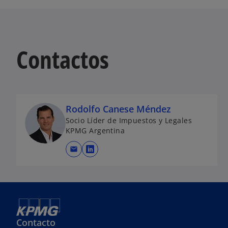
Contactos
Rodolfo Canese Méndez
Socio Líder de Impuestos y Legales
KPMG Argentina
mail
s
e
a
b
r
e
Contacto
e