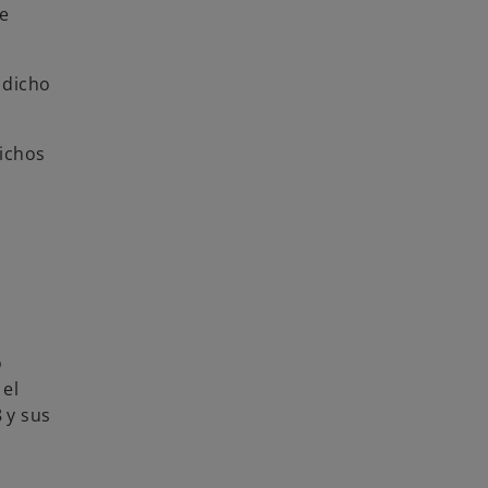
de
 dicho
dichos
o
 el
 y sus