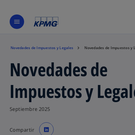
menu
Novedades de Impuestos y Legales
Novedades de Impuestos y 
Novedades de
Impuestos y Legal
Septiembre 2025
s
e
Compartir
a
b