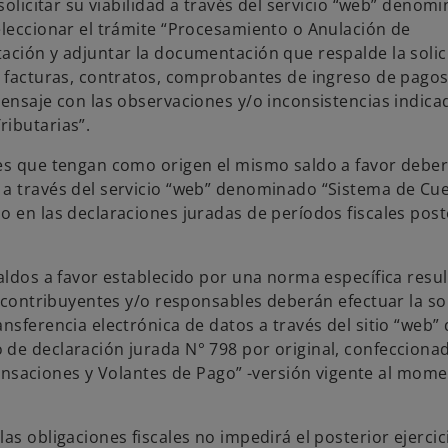
solicitar su viabilidad a través del servicio “web” denom
eleccionar el trámite “Procesamiento o Anulación de
ación y adjuntar la documentación que respalde la solic
, facturas, contratos, comprobantes de ingreso de pagos
mensaje con las observaciones y/o inconsistencias indica
ributarias”.
nes que tengan como origen el mismo saldo a favor debe
 a través del servicio “web” denominado “Sistema de Cu
o en las declaraciones juradas de períodos fiscales post
aldos a favor establecido por una norma específica resul
s contribuyentes y/o responsables deberán efectuar la so
nsferencia electrónica de datos a través del sitio “web” 
 de declaración jurada N° 798 por original, confecciona
saciones y Volantes de Pago” -versión vigente al mome
as obligaciones fiscales no impedirá el posterior ejercic