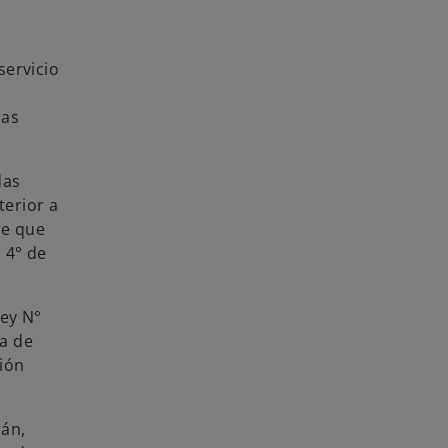
servicio
las
das
terior a
re que
 4° de
Ley N°
ma de
ión
rán,