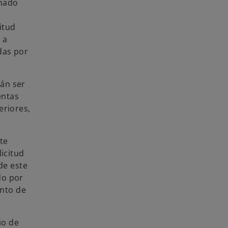
inado
itud
 a
das por
rán ser
entas
eriores,
te
licitud
de este
do por
nto de
io de