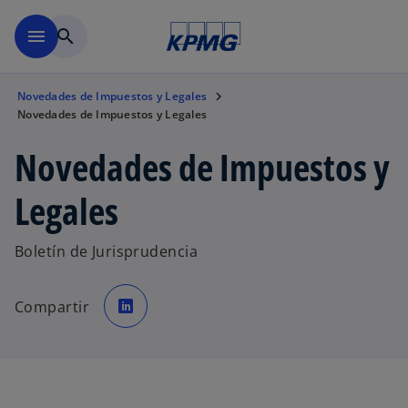
Saltar al contenido principal
menu
search
Novedades de Impuestos y Legales
Novedades de Impuestos y Legales
Novedades de Impuestos y
Legales
Boletín de Jurisprudencia
s
e
Compartir
a
b
r
e
e
n
u
n
a