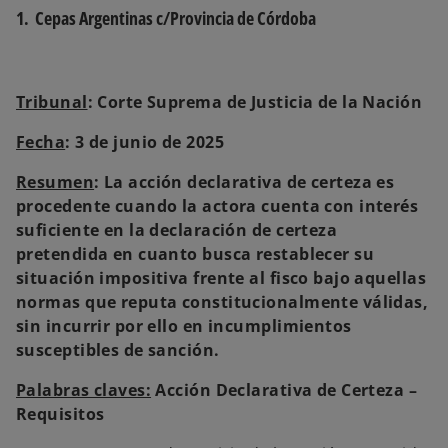
p
e
1. Cepas Argentinas c/Provincia de Córdoba
s
t
a
ñ
a
n
u
Tribunal
: Corte Suprema de Justicia de la Nación
e
v
a
Fecha
: 3 de junio de 2025
Resumen
: La acción declarativa de certeza es
procedente cuando la actora cuenta con interés
suficiente en la declaración de certeza
pretendida en cuanto busca restablecer su
situación impositiva frente al fisco bajo aquellas
normas que reputa constitucionalmente válidas,
sin incurrir por ello en incumplimientos
susceptibles de sanción.
Palabras claves:
Acción Declarativa de Certeza –
Requisitos