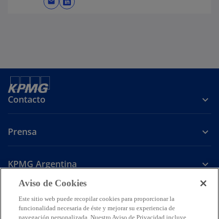
mail
s
e
a
b
r
e
e
n
Contacto
u
n
a
Prensa
p
e
s
KPMG Argentina
t
a
Aviso de Cookies
s
s
s
ñ
e
e
e
Este sitio web puede recopilar cookies para proporcionar la
a
Legal
Política de Privacidad
a
Accesibilidad
a
a
Ayuda
Glosario
funcionalidad necesaria de éste y mejorar su experiencia de
n
navegación personalizada. Nuestro Aviso de Privacidad incluye