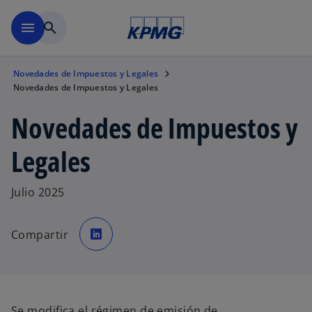
Saltar al contenido principal
menu
search
Novedades de Impuestos y Legales
Novedades de Impuestos y Legales
Novedades de Impuestos y
Legales
Julio 2025
s
e
Compartir
a
b
r
e
e
n
u
n
a
Se modifica el régimen de emisión de