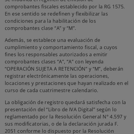
p
e
comprobantes fiscales establecido por la RG 1575.
s
t
En ese sentido se redefinen y flexibilizar las
a
ñ
condiciones para la habilitación de los
a
n
comprobantes clase “A” y “M”.
u
e
v
Además, se establece una evaluación de
a
cumplimiento y comportamiento fiscal, a cuyos
fines los responsables autorizados a emitir
comprobantes clases “A”, “A” con leyenda
“OPERACIÓN SUJETA A RETENCIÓN” y “M”, deberán
registrar electrónicamente las operaciones,
locaciones y prestaciones que hayan realizado en el
curso de cada cuatrimestre calendario.
La obligación de registro quedará satisfecha con la
presentación del “Libro de IVA Digital” según lo
reglamentado por la Resolución General N° 4.597 y
sus modificatorias, o de la declaración jurada F.
2051 conforme lo dispuesto por la Resolución