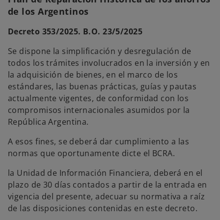
p
e
de los Argentinos
s
t
a
ñ
Decreto 353/2025. B.O. 23/5/2025
a
n
u
Se dispone la simplificación y desregulación de
e
v
todos los trámites involucrados en la inversión y en
a
la adquisición de bienes, en el marco de los
estándares, las buenas prácticas, guías y pautas
actualmente vigentes, de conformidad con los
compromisos internacionales asumidos por la
República Argentina.
A esos fines, se deberá dar cumplimiento a las
normas que oportunamente dicte el BCRA.
la Unidad de Información Financiera, deberá en el
plazo de 30 días contados a partir de la entrada en
vigencia del presente, adecuar su normativa a raíz
de las disposiciones contenidas en este decreto.