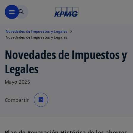
Saltar al contenido principal
menu
search
Novedades de Impuestos y Legales
Novedades de Impuestos y Legales
Novedades de Impuestos y
Legales
Mayo 2025
s
e
Compartir
a
b
r
e
e
n
u
n
a
Plan de Reparación Histórica de los ahorros