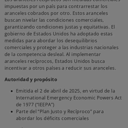
p
e
impuestas por un país para contrarrestar los
s
t
aranceles cobrados por otro. Estos aranceles
a
ñ
buscan nivelar las condiciones comerciales,
a
n
garantizando condiciones justas y equitativas. El
u
e
gobierno de Estados Unidos ha adoptado estas
v
a
medidas para abordar los desequilibrios
comerciales y proteger a las industrias nacionales
de la competencia desleal. Al implementar
aranceles recíprocos, Estados Unidos busca
incentivar a otros países a reducir sus aranceles.
Autoridad y propósito
Emitida el 2 de abril de 2025, en virtud de la
International Emergency Economic Powers Act
de 1977 (“IEEPA”)
Parte del “Plan Justo y Recíproco” para
abordar los déficits comerciales