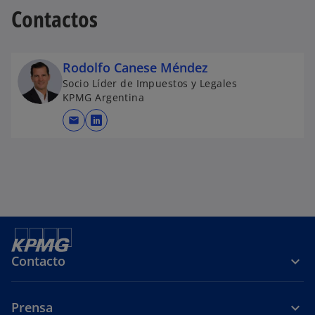
Contactos
Rodolfo Canese Méndez
Socio Líder de Impuestos y Legales
KPMG Argentina
mail
s
e
a
b
r
e
e
n
Contacto
u
n
a
Prensa
p