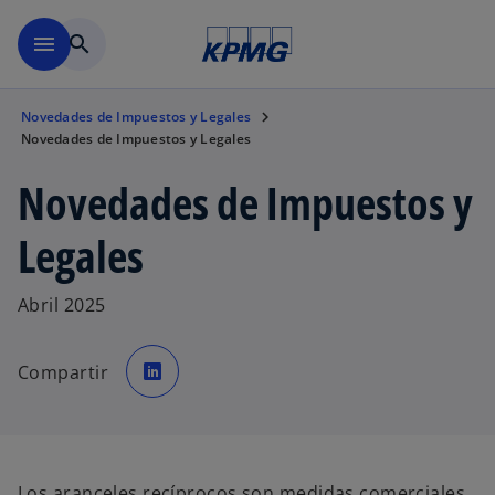
Saltar al contenido principal
menu
search
Novedades de Impuestos y Legales
Novedades de Impuestos y Legales
Novedades de Impuestos y
Legales
Abril 2025
s
e
Compartir
a
b
r
e
e
n
u
n
a
Los aranceles recíprocos son medidas comerciales