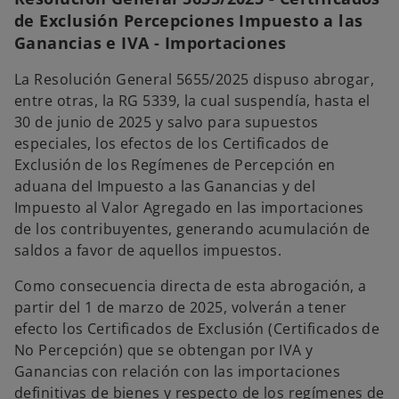
p
e
de Exclusión Percepciones Impuesto a las
s
t
Ganancias e IVA - Importaciones
a
ñ
a
n
La Resolución General 5655/2025 dispuso abrogar,
u
e
entre otras, la RG 5339, la cual suspendía, hasta el
v
a
30 de junio de 2025 y salvo para supuestos
especiales, los efectos de los Certificados de
Exclusión de los Regímenes de Percepción en
aduana del Impuesto a las Ganancias y del
Impuesto al Valor Agregado en las importaciones
de los contribuyentes, generando acumulación de
saldos a favor de aquellos impuestos.
Como consecuencia directa de esta abrogación, a
partir del 1 de marzo de 2025, volverán a tener
efecto los Certificados de Exclusión (Certificados de
No Percepción) que se obtengan por IVA y
Ganancias con relación con las importaciones
definitivas de bienes y respecto de los regímenes de