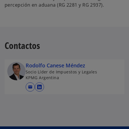
percepción en aduana (RG 2281 y RG 2937).
Contactos
Rodolfo Canese Méndez
Socio Líder de Impuestos y Legales
KPMG Argentina
mail
s
e
a
b
r
e