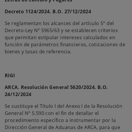
p
e
s
Decreto 1124/2024. B.O. 27/12/2024
t
a
ñ
a
Se reglamentan los alcances del artículo 5° del
n
u
Decreto-Ley Nº 5965/63 y se establecen criterios
e
v
que permitan estipular intereses calculados en
a
función de parámetros financieros, cotizaciones de
bienes y tasas de referencia.
RIGI
ARCA. Resolución General 5620/2024. B.O.
24/12/2024
Se sustituye el Título I del Anexo I de la Resolución
General N° 5.590 con el fin de detallar el
procedimiento específico a instrumentar por la
Dirección General de Aduanas de ARCA, para que