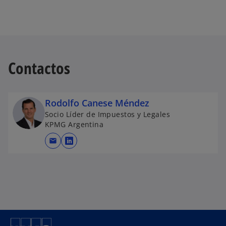
Contactos
Rodolfo Canese Méndez
Socio Líder de Impuestos y Legales
KPMG Argentina
mail
s
e
a
b
r
e
e