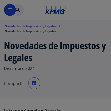
Saltar al contenido principal
menu
search
Novedades de Impuestos y Legales
Novedades de Impuestos y Legales
Novedades de Impuestos y
Legales
Diciembre 2024
s
e
Compartir
a
b
r
e
e
n
u
n
a
Letras de Cambio y Pagarés