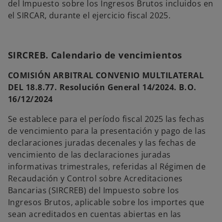
b
del Impuesto sobre los Ingresos Brutos incluidos en
e
r
el SIRCAR, durante el ejercicio fiscal 2025.
v
e
a
e
n
SIRCREB. Calendario de vencimientos
u
n
COMISIÓN ARBITRAL CONVENIO MULTILATERAL
a
DEL 18.8.77. Resolución General 14/2024. B.O.
p
16/12/2024
e
Se establece para el período fiscal 2025 las fechas
s
de vencimiento para la presentación y pago de las
t
declaraciones juradas decenales y las fechas de
a
vencimiento de las declaraciones juradas
ñ
informativas trimestrales, referidas al Régimen de
a
Recaudación y Control sobre Acreditaciones
n
Bancarias (SIRCREB) del Impuesto sobre los
u
Ingresos Brutos, aplicable sobre los importes que
e
sean acreditados en cuentas abiertas en las
v