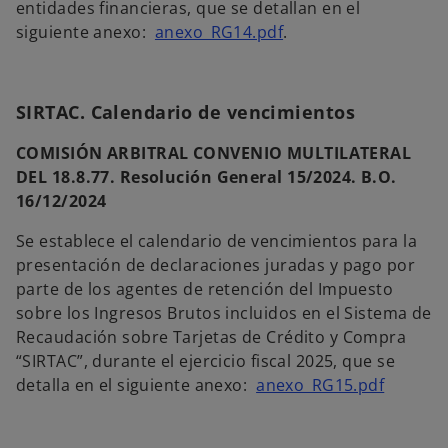
entidades financieras, que se detallan en el
a
s
siguiente anexo:
anexo_RG14.pdf
.
e
a
b
SIRTAC. Calendario de vencimientos
r
e
COMISIÓN ARBITRAL CONVENIO MULTILATERAL
e
DEL 18.8.77. Resolución General 15/2024. B.O.
n
16/12/2024
u
Se establece el calendario de vencimientos para la
n
presentación de declaraciones juradas y pago por
a
parte de los agentes de retención del Impuesto
p
sobre los Ingresos Brutos incluidos en el Sistema de
e
Recaudación sobre Tarjetas de Crédito y Compra
s
“SIRTAC”, durante el ejercicio fiscal 2025, que se
t
s
detalla en el siguiente anexo:
anexo_RG15.pdf
a
e
ñ
a
a