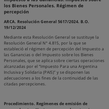
p
e
los Bienes Personales. Régimen de
s
t
percepción
a
ñ
a
n
ARCA. Resolución General 5617/2024. B.O.
u
e
19/12/2024
v
a
Mediante esta Resolución General se sustituye la
Resolución General N° 4.815, por la que se
estableció el régimen de percepción del Impuesto a
las Ganancias o del Impuesto sobre los Bienes
Personales, que se aplica sobre ciertas operaciones
alcanzadas por el “Impuesto Para una Argentina
Inclusiva y Solidaria (PAIS)” y se disponen las
adecuaciones a los fines de la continuidad de las
citadas percepciones.
Procedimiento. Regímenes de emisión de