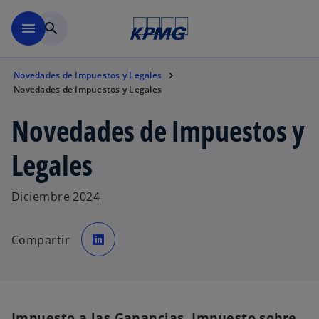
Saltar al contenido principal
menu
search
Novedades de Impuestos y Legales
Novedades de Impuestos y Legales
Novedades de Impuestos y
Legales
Diciembre 2024
s
e
Compartir
a
b
r
e
e
n
u
n
a
Impuesto a las Ganancias. Impuesto sobre