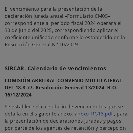
e
El vencimiento para la presentación de la
a
declaración jurada anual –Formulario CM05–
b
correspondiente al período fiscal 2024 operará el
r
30 de junio del 2025, correspondiendo aplicar el
e
coeficiente unificado conforme lo establecido en la
e
Resolución General N° 10/2019.
n
u
n
SIRCAR. Calendario de vencimientos
a
p
COMISIÓN ARBITRAL CONVENIO MULTILATERAL
e
DEL 18.8.77. Resolución General 13/2024. B.O.
s
16/12/2024
t
a
Se establece el calendario de vencimientos que se
ñ
s
detalla en el siguiente anexo:
anexo_RG13.pdf
, para
a
e
la presentación de declaraciones juradas y pagos
n
a
por parte de los agentes de retención y percepción
u