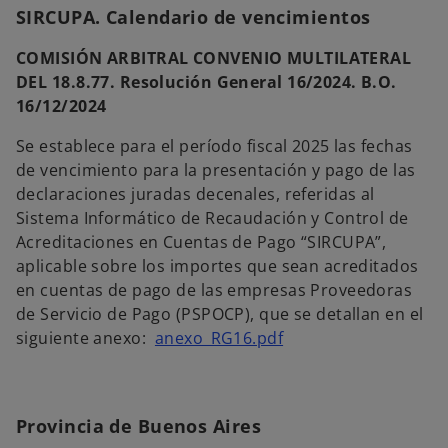
b
n
SIRCUPA. Calendario de vencimientos
r
u
e
COMISIÓN ARBITRAL CONVENIO MULTILATERAL
e
e
DEL 18.8.77. Resolución General 16/2024. B.O.
v
n
16/12/2024
a
u
Se establece para el período fiscal 2025 las fechas
n
de vencimiento para la presentación y pago de las
a
declaraciones juradas decenales, referidas al
p
Sistema Informático de Recaudación y Control de
e
Acreditaciones en Cuentas de Pago “SIRCUPA”,
s
aplicable sobre los importes que sean acreditados
t
en cuentas de pago de las empresas Proveedoras
a
de Servicio de Pago (PSPOCP), que se detallan en el
ñ
siguiente anexo:
anexo_RG16.pdf
a
n
u
e
Provincia de Buenos Aires
v