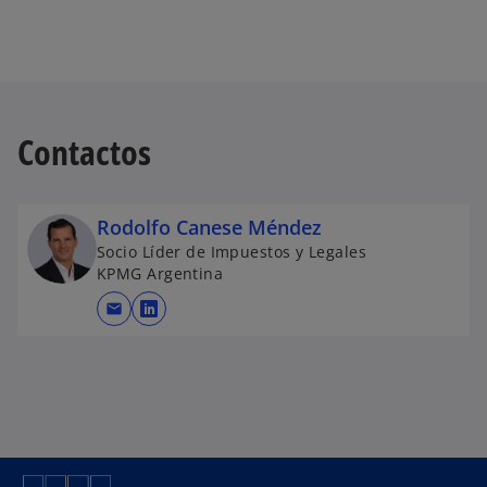
Contactos
Rodolfo Canese Méndez
Socio Líder de Impuestos y Legales
KPMG Argentina
mail
s
e
a
b
r
e
e