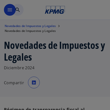
Saltar al contenido principal
menu
search
Novedades de Impuestos y Legales
Novedades de Impuestos y Legales
Novedades de Impuestos y
Legales
Diciembre 2024
s
e
Compartir
a
b
r
e
e
n
u
n
a
Régimen de transparencia fiscal al