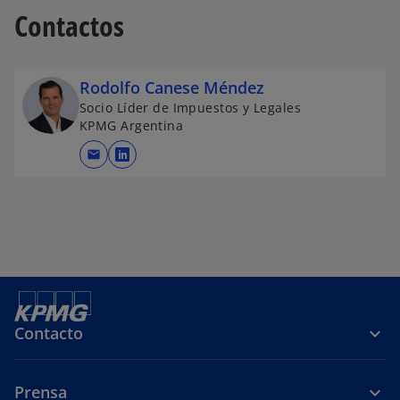
Contactos
Rodolfo Canese Méndez
Socio Líder de Impuestos y Legales
KPMG Argentina
mail
s
e
a
b
r
e
e
n
Contacto
u
n
a
Prensa
p