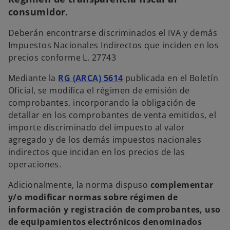
p
e
consumidor.
s
t
a
ñ
Deberán encontrarse discriminados el IVA y demás
a
n
Impuestos Nacionales Indirectos que inciden en los
u
e
precios conforme L. 27743
v
a
Mediante la
RG (ARCA) 5614
publicada en el Boletín
Oficial, se modifica el régimen de emisión de
comprobantes, incorporando la obligación de
detallar en los comprobantes de venta emitidos, el
importe discriminado del impuesto al valor
agregado y de los demás impuestos nacionales
indirectos que incidan en los precios de las
operaciones.
Adicionalmente, la norma dispuso
complementar
y/o modificar normas sobre régimen de
información y registración de comprobantes, uso
de equipamientos electrónicos denominados