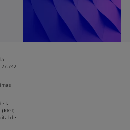
la
° 27.742
nimas
de la
(RIGI).
ital de