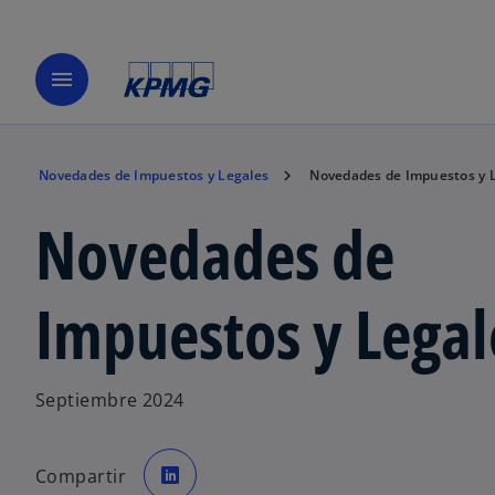
menu
Novedades de Impuestos y Legales
Novedades de Impuestos y 
Novedades de
Impuestos y Legal
Septiembre 2024
s
e
Compartir
a
b