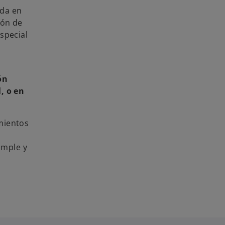
ida en
ión de
special
ón
, o en
imientos
imple y