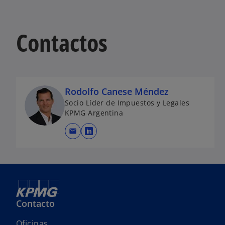
Contactos
Rodolfo Canese Méndez
Socio Líder de Impuestos y Legales
KPMG Argentina
mail
s
e
a
b
r
e
Contacto
e
n
Oficinas