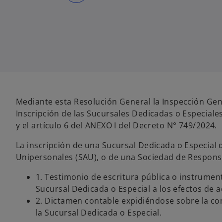
r
e
e
n
u
n
a
p
e
s
t
a
ñ
a
n
u
Mediante esta Resolución General la Inspección Gener
e
v
Inscripción de las Sucursales Dedicadas o Especiales
a
y el artículo 6 del ANEXO I del Decreto N° 749/2024.
La inscripción de una Sucursal Dedicada o Especial
Unipersonales (SAU), o de una Sociedad de Responsa
1. Testimonio de escritura pública o instrumen
Sucursal Dedicada o Especial a los efectos de a
2. Dictamen contable expidiéndose sobre la com
la Sucursal Dedicada o Especial.