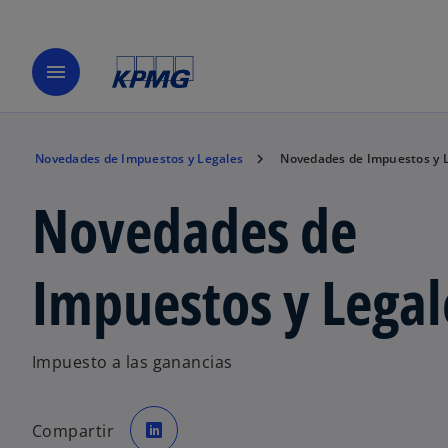
menu
Novedades de Impuestos y Legales
Novedades de Impuestos y 
Novedades de
Impuestos y Legal
Impuesto a las ganancias
s
e
Compartir
a
b