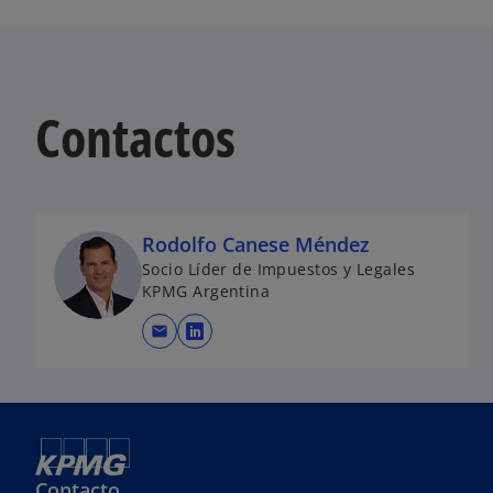
Contactos
Rodolfo Canese Méndez
Socio Líder de Impuestos y Legales
KPMG Argentina
mail
s
e
a
b
r
e
Contacto