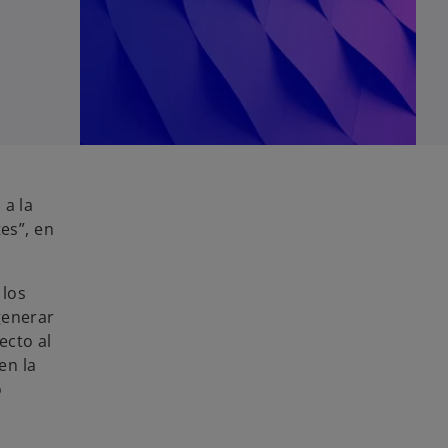
 a la
es”, en
los
generar
ecto al
en la
o