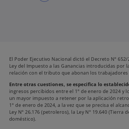
r
e
e
n
u
n
a
p
e
s
t
a
ñ
a
n
u
El Poder Ejecutivo Nacional dictó el Decreto N° 652
e
v
Ley del Impuesto a las Ganancias introducidas por la
a
relación con el tributo que abonan los trabajadores
Entre otras cuestiones, se especifica lo establecido
ingresos percibidos entre el 1° de enero de 2024 y 
un mayor impuesto a retener por la aplicación retro
1° de enero de 2024, a la vez que se precisa el alcanc
Ley N° 26.176 (petroleros), la Ley N° 19.640 (Tierra d
doméstico).