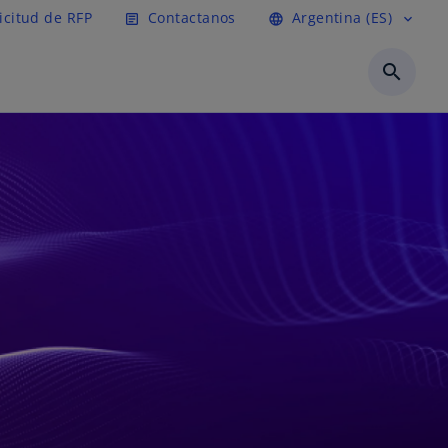
icitud de RFP
Contactanos
Argentina (ES)
article
language
expand_more
search