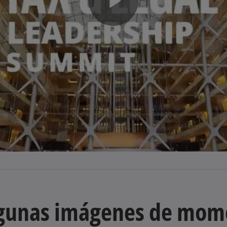
P
l
a
y
gunas imágenes de mom
V