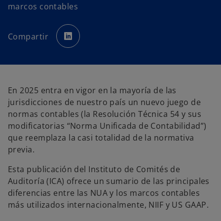
marcos contables
s
e
Compartir
a
b
r
e
e
n
u
n
a
En 2025 entra en vigor en la mayoría de las
p
e
jurisdicciones de nuestro país un nuevo juego de
s
t
normas contables (la Resolución Técnica 54 y sus
a
ñ
modificatorias “Norma Unificada de Contabilidad”)
a
n
que reemplaza la casi totalidad de la normativa
u
e
previa.
v
a
Esta publicación del Instituto de Comités de
Auditoría (ICA) ofrece un sumario de las principales
diferencias entre las NUA y los marcos contables
más utilizados internacionalmente, NIIF y US GAAP.