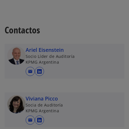
t
a
ñ
a
Contactos
n
u
e
Ariel Eisenstein
v
Socio Líder de Auditoría
a
KPMG Argentina
mail
s
e
a
b
Viviana Picco
r
Socia de Auditoría
e
KPMG Argentina
e
mail
n
s