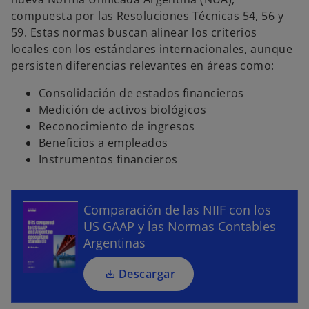
compuesta por las Resoluciones Técnicas 54, 56 y
59. Estas normas buscan alinear los criterios
locales con los estándares internacionales, aunque
persisten diferencias relevantes en áreas como:
s
Consolidación de estados financieros
e
Medición de activos biológicos
a
Reconocimiento de ingresos
b
Beneficios a empleados
r
Instrumentos financieros
e
e
n
Comparación de las NIIF con los
u
US GAAP y las Normas Contables
n
Argentinas
a
p
Descargar
e
s