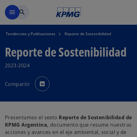
Saltar al contenido principal
menu
search
Tendencias y Publicaciones
Reporte de Sostenibilidad
Reporte de Sostenibilidad
2023-2024
s
e
Compartir
a
b
r
e
e
n
u
n
a
Presentamos el sexto
Reporte de Sostenibilidad de
p
e
KPMG Argentina,
documento que resume nuestras
s
t
acciones y avances en el eje ambiental, social y de
a
ñ