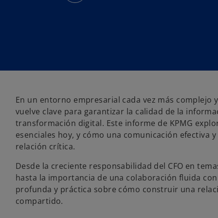
r
e
e
n
u
n
a
p
e
s
t
a
ñ
a
n
u
En un entorno empresarial cada vez más complejo y c
e
v
vuelve clave para garantizar la calidad de la informac
a
transformación digital. Este informe de KPMG explo
esenciales hoy, y cómo una comunicación efectiva y 
relación crítica.
s
Desde la creciente responsabilidad del CFO en temas 
e
hasta la importancia de una colaboración fluida con
a
profunda y práctica sobre cómo construir una relaci
b
compartido.
r