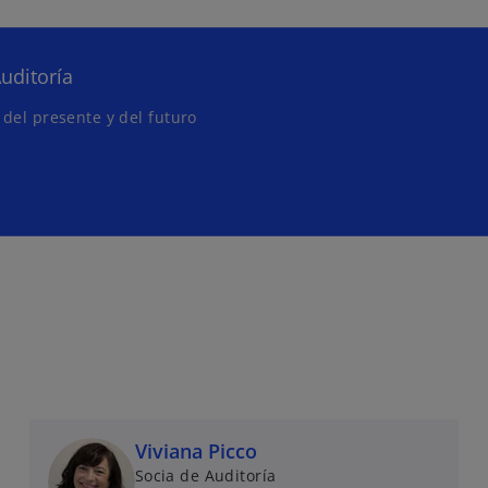
uditoría
 del presente y del futuro
Viviana Picco
Socia de Auditoría