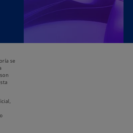
oría se
a
 son
esta
cial,
go