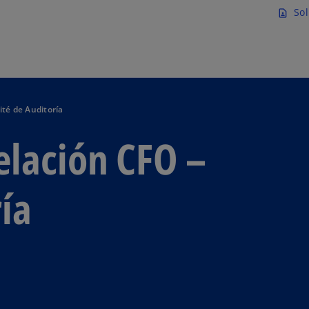
Saltar al contenido principal
Sol
contact_page
ité de Auditoría
elación CFO –
ía