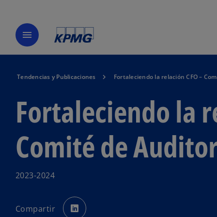
menu
Tendencias y Publicaciones
Fortaleciendo la relación CFO – Com
Fortaleciendo la r
Comité de Auditor
2023-2024
s
e
Compartir
a
b