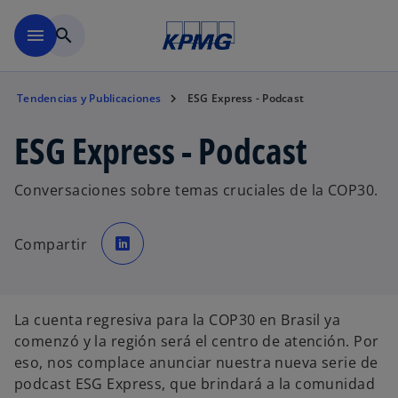
Saltar al contenido principal
menu
search
Tendencias y Publicaciones
ESG Express - Podcast
ESG Express - Podcast
Conversaciones sobre temas cruciales de la COP30.
s
e
Compartir
a
b
r
e
e
n
u
La cuenta regresiva para la COP30 en Brasil ya
n
a
comenzó y la región será el centro de atención. Por
p
e
eso, nos complace anunciar nuestra nueva serie de
s
t
podcast ESG Express, que brindará a la comunidad
a
ñ