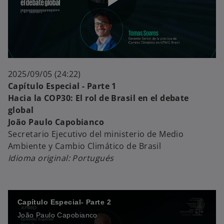
P
e
l
o
2025/09/05 (24:22)
Capítulo Especial - Parte 1
Hacia la COP30: El rol de Brasil en el debate
global
a
João Paulo Capobianco
Secretario Ejecutivo del ministerio de Medio
Ambiente y Cambio Climático de Brasil
Idioma original: Portugués
y
Capítulo Especial- Parte 2
V
João Paulo Capobianco