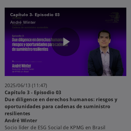
Capítulo 3- Episodio 03
V
André Winter
i
P
d
l
2025/06/13 (11:47)
Capítulo 3 - Episodio 03
Due diligence en derechos humanos: riesgos y
oportunidades para cadenas de suministro
e
a
resilientes
André Winter
Socio líder de ESG Social de KPMG en Brasil