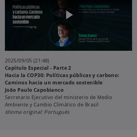
i
P
d
l
2025/09/05 (21:48)
Capítulo Especial - Parte 2
Hacia la COP30: Políticas públicas y carbono:
Caminos hacia un mercado sostenible
e
a
João Paulo Capobianco
Secretario Ejecutivo del ministerio de Medio
Ambiente y Cambio Climático de Brasil
Idioma original: Portugués
o
y