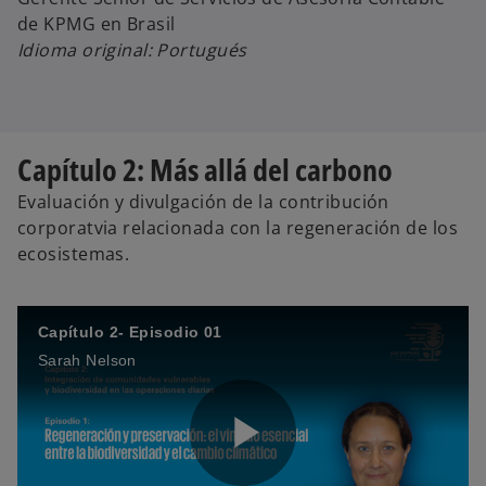
de KPMG en Brasil
Idioma original: Portugués
y
o
Capítulo 2: Más allá del carbono
V
Evaluación y divulgación de la contribución
corporatvia relacionada con la regeneración de los
ecosistemas.
i
Capítulo 2- Episodio 01
Sarah Nelson
d