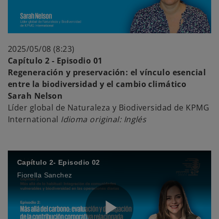
P
e
l
o
2025/05/08 (8:23)
Capítulo 2 - Episodio 01
Regeneración y preservación: el vínculo esencial
entre la biodiversidad y el cambio climático
a
Sarah Nelson
Líder global de Naturaleza y Biodiversidad de KPMG
International
Idioma original: Inglés
y
Capítulo 2- Episodio 02
Fiorella Sanchez
V