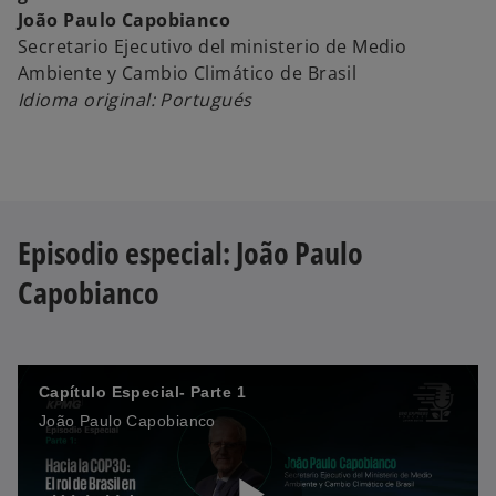
a
João Paulo Capobianco
Secretario Ejecutivo del ministerio de Medio
Ambiente y Cambio Climático de Brasil
Idioma original: Portugués
y
V
Episodio especial: João Paulo
Capobianco
i
Capítulo Especial- Parte 1
João Paulo Capobianco
d