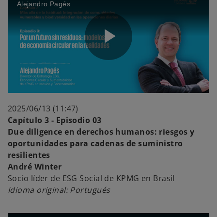
Alejandro Pagés
i
P
d
l
2025/06/13 (11:47)
Capítulo 3 - Episodio 03
e
Due diligence en derechos humanos: riesgos y
oportunidades para cadenas de suministro
a
resilientes
André Winter
o
Socio líder de ESG Social de KPMG en Brasil
Idioma original: Portugués
y