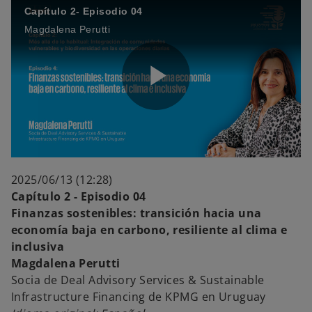
Capítulo 2- Episodio 04
Magdalena Perutti
V
P
i
l
d
2025/06/13 (12:28)
Capítulo 2 - Episodio 04
Finanzas sostenibles: transición hacia una
economía baja en carbono, resiliente al clima e
a
e
inclusiva
Magdalena Perutti
Socia de Deal Advisory Services & Sustainable
Infrastructure Financing de KPMG en Uruguay