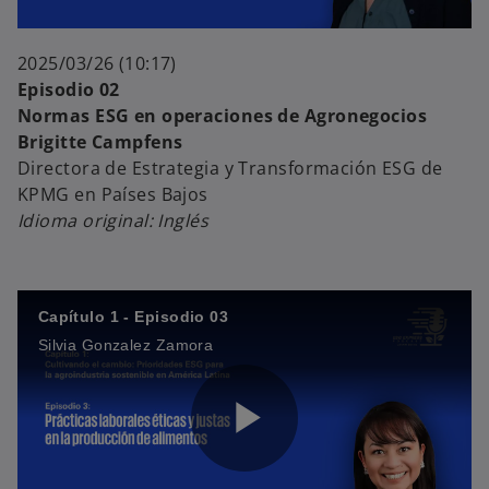
l
d
2025/03/26 (10:17)
Episodio 02
Normas ESG en operaciones de Agronegocios
Brigitte Campfens
a
Directora de Estrategia y Transformación ESG de
e
KPMG en Países Bajos
Idioma original: Inglés
y
o
Capítulo 1 - Episodio 03
Silvia Gonzalez Zamora
V
P