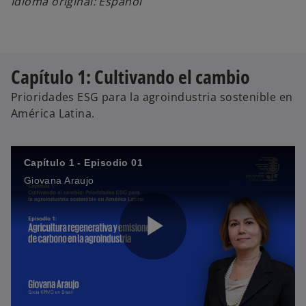
y
o
Idioma original: Español
V
Capítulo 1: Cultivando el cambio
Prioridades ESG para la agroindustria sostenible en
América Latina.
i
Capítulo 1 - Episodio 01
Giovana Araujo
d
P
e