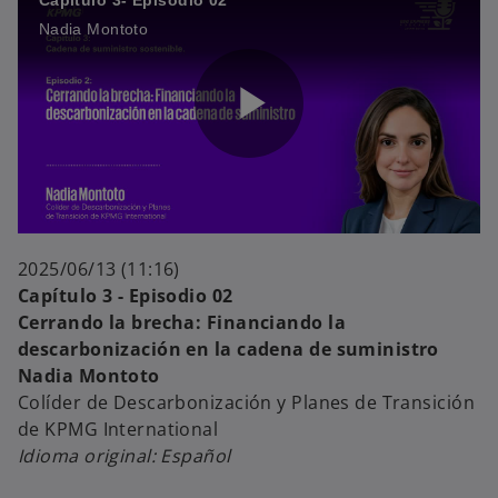
Capítulo 3- Episodio 02
Nadia Montoto
i
P
d
l
2025/06/13 (11:16)
Capítulo 3 - Episodio 02
e
Cerrando la brecha: Financiando la
descarbonización en la cadena de suministro
a
Nadia Montoto
Colíder de Descarbonización y Planes de Transición
o
de KPMG International
Idioma original: Español
y