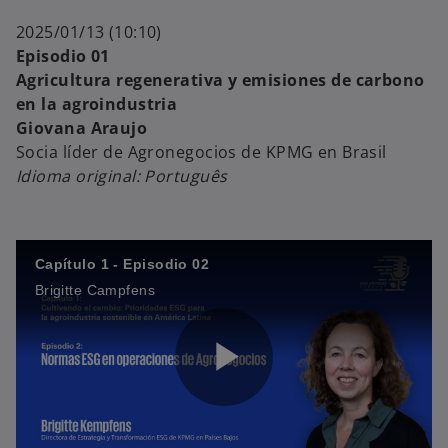
l
o
2025/01/13 (10:10)
Episodio 01
Agricultura regenerativa y emisiones de carbono
en la agroindustria
a
Giovana Araujo
Socia líder de Agronegocios de KPMG en Brasil
Idioma original: Português
y
Capítulo 1 - Episodio 02
Brigitte Campfens
V
P
i