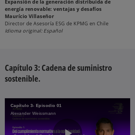
Expansión de la generación distribuida de
energía renovable: ventajas y desafíos
e
a
Maurício Villaseñor
Director de Asesoría ESG de KPMG en Chile
Idioma original: Español
o
y
Capítulo 3: Cadena de suministro
V
sostenible.
i
Capítulo 3- Episodio 01
Alexander Weissmann
d