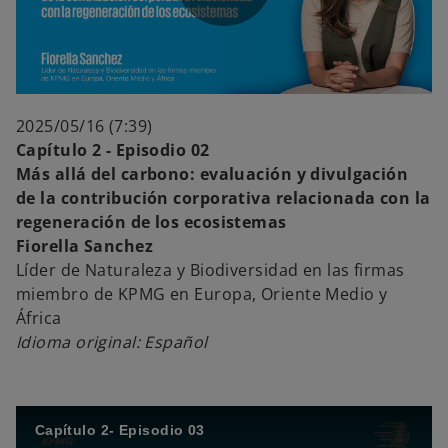
P
i
l
d
2025/05/16 (7:39)
Capítulo 2 - Episodio 02
Más allá del carbono: evaluación y divulgación
de la contribución corporativa relacionada con la
a
regeneración de los ecosistemas
e
Fiorella Sanchez
Líder de Naturaleza y Biodiversidad en las firmas
miembro de KPMG en Europa, Oriente Medio y
y
África
o
Idioma original: Español
V
Capítulo 2- Episodio 03