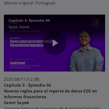
Idioma original: Portugués
o
y
Capítulo 3- Episodio 04
Samir Sayed
V
P
i
l
d
2025/08/11 (12:38)
Capítulo 3 - Episodio 04
Nuevas reglas para el reporte de datos ESG en
informes financieros
a
e
Samir Sayed
Gerente Senior de Servicios de Asesoría Contable