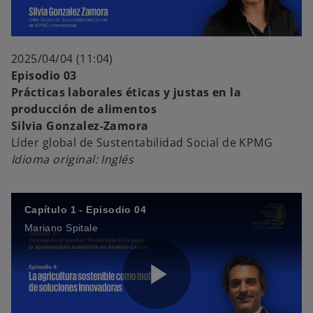
i
l
d
2025/04/04 (11:04)
Episodio 03
Prácticas laborales éticas y justas en la
producción de alimentos
a
Silvia Gonzalez-Zamora
e
Líder global de Sustentabilidad Social de KPMG
Idioma original: Inglés
y
o
Capítulo 1 - Episodio 04
Mariano Spitale
V
P