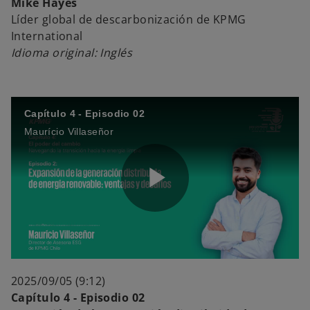
a
Mike Hayes
Líder global de descarbonización de KPMG
International
Idioma original: Inglés
y
Capítulo 4 - Episodio 02
V
Maurício Villaseñor
i
P
d
l
2025/09/05 (9:12)
Capítulo 4 - Episodio 02