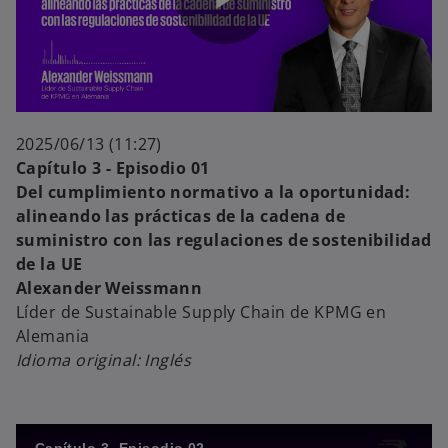
P
e
l
2025/06/13 (11:27)
Capítulo 3 - Episodio 01
o
Del cumplimiento normativo a la oportunidad:
alineando las prácticas de la cadena de
a
suministro con las regulaciones de sostenibilidad
de la UE
Alexander Weissmann
Líder de Sustainable Supply Chain de KPMG en
y
Alemania
Idioma original: Inglés
V