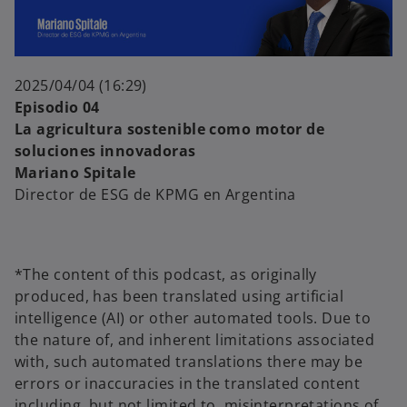
i
l
2025/04/04 (16:29)
d
Episodio 04
La agricultura sostenible como motor de
soluciones innovadoras
a
Mariano Spitale
e
Director de ESG de KPMG en Argentina
y
*The content of this podcast, as originally
o
produced, has been translated using artificial
intelligence (AI) or other automated tools. Due to
V
the nature of, and inherent limitations associated
with, such automated translations there may be
errors or inaccuracies in the translated content
including, but not limited to, misinterpretations of