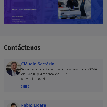
v
a
Contáctenos
Cláudio Sertório
Socio líder de Servicios Financieros de KPMG
en Brasil y America del Sur
KPMG in Brazil
mail
Fabio Licere