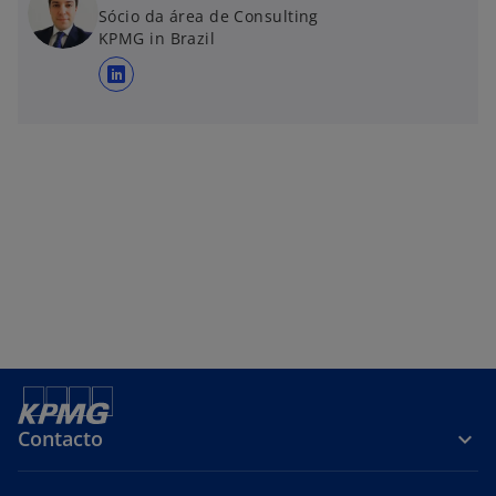
Sócio da área de Consulting
KPMG in Brazil
s
e
a
b
r
e
e
n
u
n
a
p
e
s
Contacto
t
a