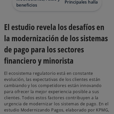
Principales hallazgos
s
beneficios
t
a
ñ
a
n
u
El estudio revela los desafíos en
e
v
a
la modernización de los sistemas
de pago para los sectores
financiero y minorista
El ecosistema regulatorio está en constante
evolución, las expectativas de los clientes están
cambiando y los competidores están innovando
para ofrecer la mejor experiencia posible a sus
clientes. Todos estos factores contribuyen a la
urgencia de modernizar los sistemas de pago. En el
estudio Modernizando Pagos, elaborado por KPMG,