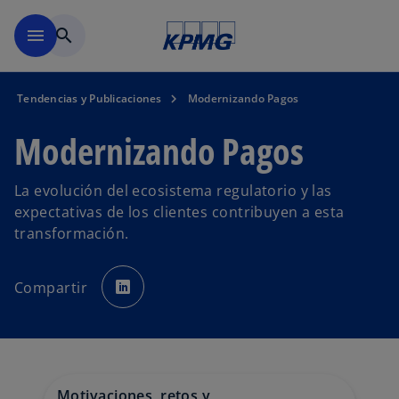
Saltar al contenido principal
menu
search
Tendencias y Publicaciones
Modernizando Pagos
Modernizando Pagos
La evolución del ecosistema regulatorio y las
expectativas de los clientes contribuyen a esta
transformación.
s
e
Compartir
a
b
r
e
e
n
u
n
a
p
Motivaciones, retos y
e