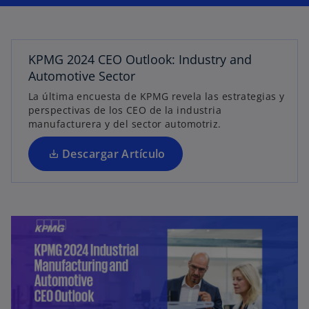
b
r
e
KPMG 2024 CEO Outlook: Industry and
e
Automotive Sector
n
u
La última encuesta de KPMG revela las estrategias y
perspectivas de los CEO de la industria
n
manufacturera y del sector automotriz.
a
p
Descargar Artículo
e
s
t
a
ñ
a
n
u
e