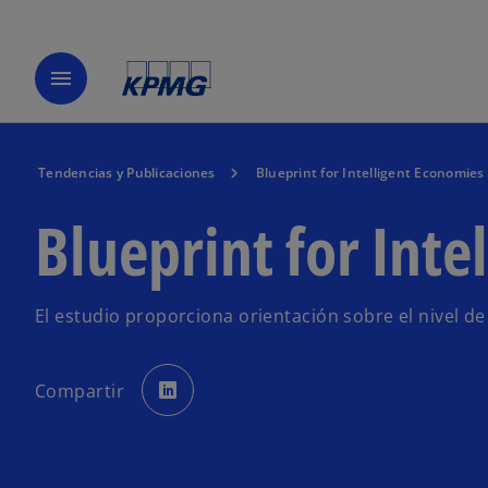
menu
Tendencias y Publicaciones
Blueprint for Intelligent Economies
Blueprint for Inte
El estudio proporciona orientación sobre el nivel de
s
e
Compartir
a
b
r
e
e
n
u
n