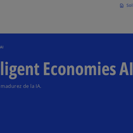
Saltar al contenido principal
Sol
contact_page
 AI
lligent Economies A
 madurez de la IA.