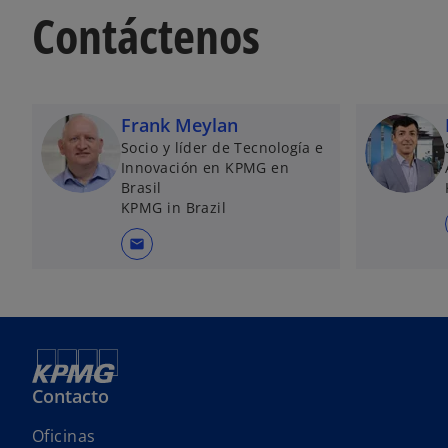
u
Contáctenos
e
v
a
Frank Meylan
Socio y líder de Tecnología e
Innovación en KPMG en
Brasil
KPMG in Brazil
mail
Contacto
Oficinas