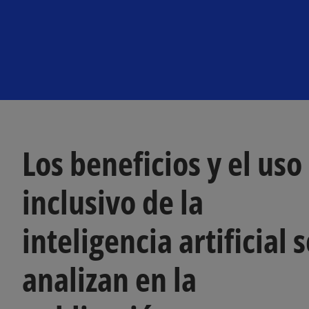
a
p
e
s
t
a
ñ
a
n
u
e
v
a
Los beneficios y el uso
inclusivo de la
inteligencia artificial 
analizan en la