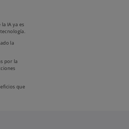
 la IA ya es
 tecnología.
tado la
s por la
cciones
neficios que