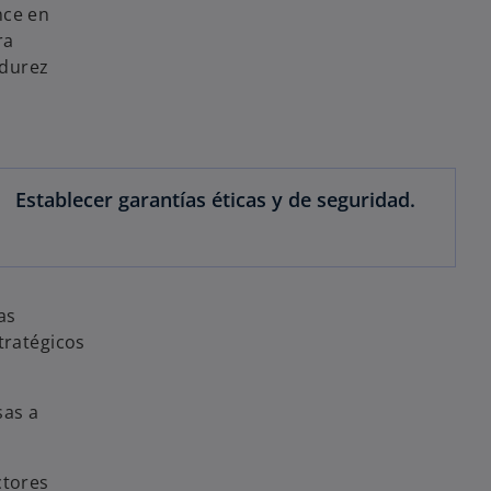
nce en
ra
adurez
Establecer garantías éticas y de seguridad.
as
tratégicos
sas a
ctores