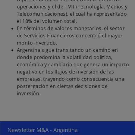
operaciones y el de TMT (Tecnología, Medios y
Telecomunicaciones), el cual ha representado
el 18% del volumen total.
En términos de valores monetarios, el sector
de Servicios Financieros concentró el mayor
monto invertido.
Argentina sigue transitando un camino en
donde predomina la volatilidad política,
económica y cambiaria que genera un impacto
s
negativo en los flujos de inversión de las
e
empresas, trayendo como consecuencia una
a
postergación en ciertas decisiones de
b
inversión.
r
e
e
n
u
Newsletter M&A - Argentina
n