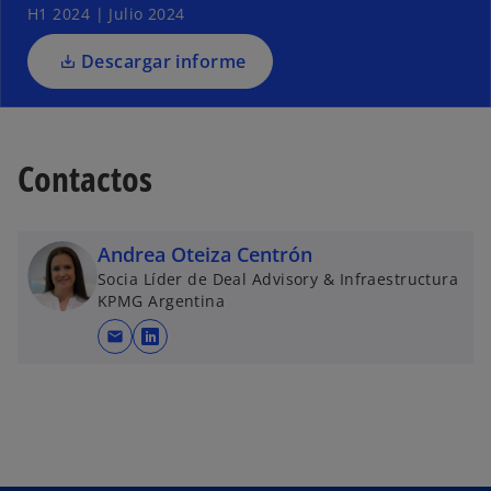
H1 2024 | Julio 2024
a
p
Descargar informe
e
s
t
a
Contactos
ñ
a
n
Andrea Oteiza Centrón
u
Socia Líder de Deal Advisory & Infraestructura
e
KPMG Argentina
v
a
mail
s
e
a
b
r
e