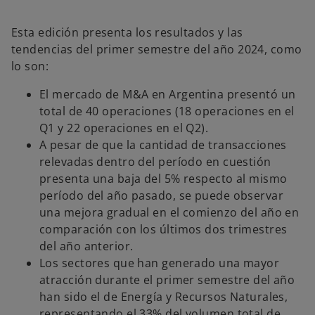
n
u
n
a
Esta edición presenta los resultados y las
p
e
tendencias del primer semestre del año 2024, como
s
t
lo son:
a
ñ
a
El mercado de M&A en Argentina presentó un
n
u
total de 40 operaciones (18 operaciones en el
e
v
Q1 y 22 operaciones en el Q2).
a
A pesar de que la cantidad de transacciones
relevadas dentro del período en cuestión
presenta una baja del 5% respecto al mismo
período del año pasado, se puede observar
una mejora gradual en el comienzo del año en
comparación con los últimos dos trimestres
del año anterior.
Los sectores que han generado una mayor
atracción durante el primer semestre del año
han sido el de Energía y Recursos Naturales,
representando el 33% del volumen total de