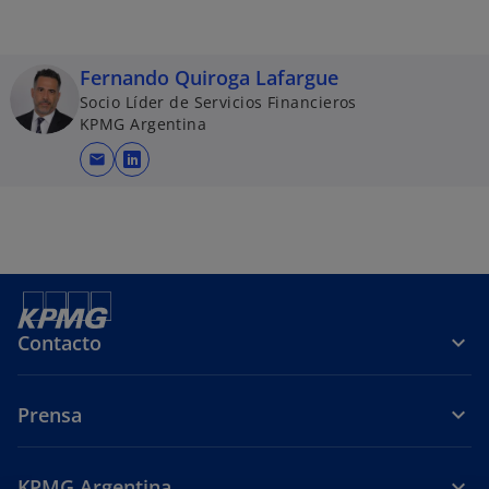
Fernando Quiroga Lafargue
Socio Líder de Servicios Financieros
KPMG Argentina
mail
s
e
a
b
r
e
e
Contacto
n
u
n
Prensa
a
p
e
KPMG Argentina