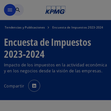
Saltar al contenido principal
menu
search
Tendencias y Publicaciones
Encuesta de Impuestos 2023-2024
Encuesta de Impuestos
2023-2024
Impacto de los impuestos en la actividad económica
y en los negocios desde la visión de las empresas.
s
e
Compartir
a
b
r
e
e
n
u
n
a