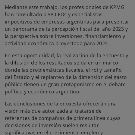
p
Mediante este trabajo, los profesionales de KPMG
e
s
han consultado a 58 CFOs y especialistas
t
a
impositivos de empresas argentinas para presentar
ñ
a
un panorama de la percepción fiscal del año 2023 y
n
u
la perspectiva sobre inversiones, financiamiento y
e
v
actividad económica proyectada para 2024.
a
En esta oportunidad, la realización de la encuesta y
la difusión de los resultados se da en un marco
donde las problemáticas fiscales, el rol y tamaño
del Estado y el replanteo de la dimensión del gasto
público tienen un gran protagonismo en el debate
político y económico argentino.
Las conclusiones de la encuesta ofrecerán una
visión más que autorizada al tratarse de
referentes de compañías de primera línea cuyas
decisiones de inversión suelen resultar
significativas en el crecimiento, empleo y