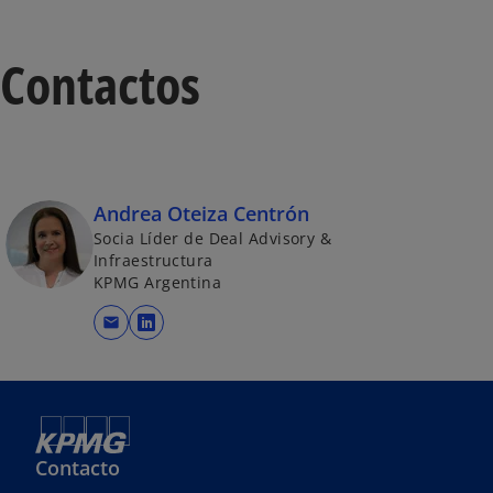
Contactos
Andrea Oteiza Centrón
Socia Líder de Deal Advisory &
Infraestructura
KPMG Argentina
mail
s
e
a
b
r
e
Contacto
e