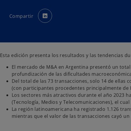
s
e
Compartir
a
b
r
e
e
n
u
n
a
p
e
Esta edición presenta los resultados y las tendencias dur
s
t
a
El mercado de M&A en Argentina presentó un total 
ñ
a
profundización de las dificultades macroeconómica
n
u
Del total de las 73 transacciones, solo 14 de ella
e
v
(con participantes procedentes principalmente de B
a
Los sectores más atractivos durante el año 2023 ha
(Tecnología, Medios y Telecomunicaciones), el cual
La región latinoamericana ha registrado 1.126 tran
mientras que el valor de las transacciones cayó un