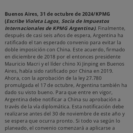
e
n
u
n
Buenos Aires, 31 de octubre de 2024/KPMG
a
p
(
Escribe Violeta Lagos, Socia de Impuestos
e
s
Internacionales de KPMG Argentina)
. Finalmente,
t
a
después de casi seis años de espera, Argentina ha
ñ
a
ratificado el tan esperado convenio para evitar la
n
u
doble imposición con China. Este acuerdo, firmado
e
v
en diciembre de 2018 por el entonces presidente
a
Mauricio Macri y el líder chino Xi Jinping en Buenos
Aires, había sido ratificado por China en 2019.
Ahora, con la aprobación de la ley 27.780
promulgada el 17 de octubre, Argentina también ha
dado su visto bueno. Para que entre en vigor,
Argentina debe notificar a China su aprobación a
través de la vía diplomática. Esta notificación debe
realizarse antes del 30 de noviembre de este año y
se espera que ocurra pronto. Si todo va según lo
planeado, el convenio comenzará a aplicarse a