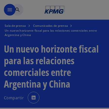
Saltar al contenido principal
menu
search
Sala de prensa
Comunicados de prensa
Un nuevo horizonte fiscal para las relaciones comerciales entre
Argentina y China
Un nuevo horizonte fiscal
para las relaciones
comerciales entre
Argentina y China
s
e
Compartir
a
b
r
e