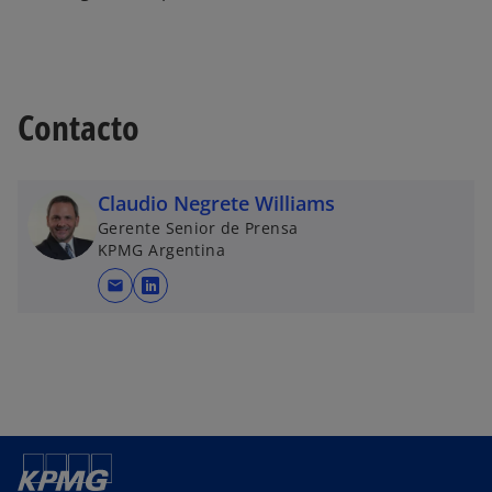
Contacto
Claudio Negrete Williams
Gerente Senior de Prensa
KPMG Argentina
mail
s
e
a
b
r
e
e
n