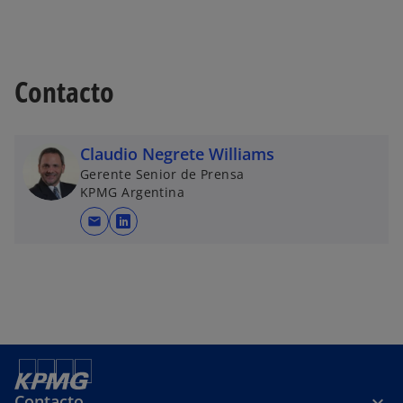
Contacto
Claudio Negrete Williams
Gerente Senior de Prensa
KPMG Argentina
mail
s
e
a
b
r
e
e
n
Contacto