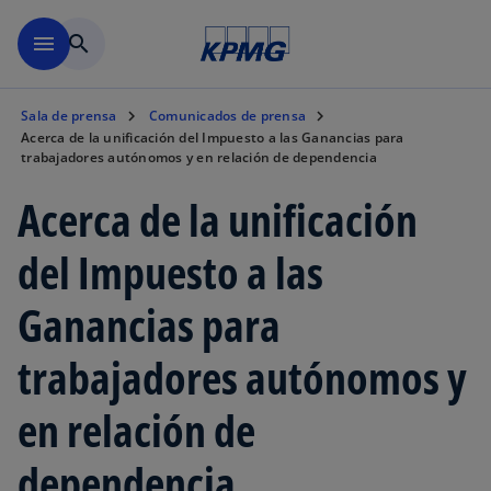
Saltar al contenido principal
menu
search
Sala de prensa
Comunicados de prensa
Acerca de la unificación del Impuesto a las Ganancias para
trabajadores autónomos y en relación de dependencia
Acerca de la unificación
del Impuesto a las
Ganancias para
trabajadores autónomos y
en relación de
dependencia