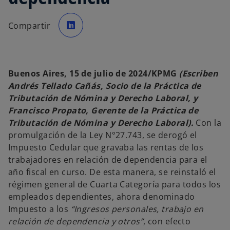
s
e
Compartir
a
b
r
e
e
n
u
n
Buenos Aires, 15 de julio de 2024/KPMG
(Escriben
a
p
Andrés Tellado Cañás, Socio de la Práctica de
e
s
Tributación de Nómina y Derecho Laboral, y
t
a
Francisco Propato, Gerente de la Práctica de
ñ
a
Tributación de Nómina y Derecho Laboral).
Con la
n
u
promulgación de la Ley N°27.743, se derogó el
e
v
Impuesto Cedular que gravaba las rentas de los
a
trabajadores en relación de dependencia para el
año fiscal en curso. De esta manera, se reinstaló el
régimen general de Cuarta Categoría para todos los
empleados dependientes, ahora denominado
Impuesto a los
“Ingresos personales, trabajo en
relación de dependencia y otros”
, con efecto