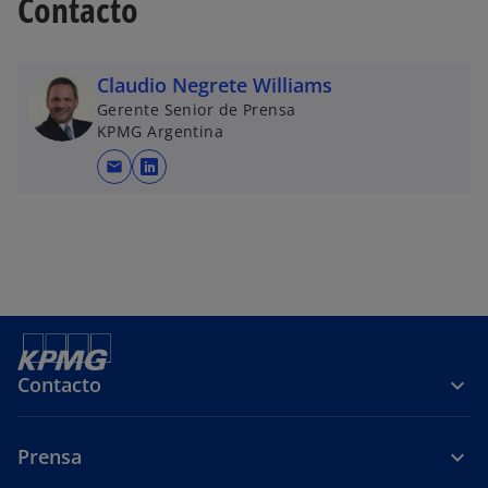
Contacto
Claudio Negrete Williams
Gerente Senior de Prensa
KPMG Argentina
mail
s
e
a
b
r
e
e
n
Contacto
u
n
a
Prensa
p