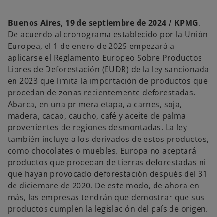
e
n
u
n
Buenos Aires, 19 de septiembre de 2024 / KPMG
.
a
p
De acuerdo al cronograma establecido por la Unión
e
s
Europea, el 1 de enero de 2025 empezará a
t
a
aplicarse el Reglamento Europeo Sobre Productos
ñ
a
Libres de Deforestación (EUDR) de la ley sancionada
n
u
en 2023 que limita la importación de productos que
e
v
procedan de zonas recientemente deforestadas.
a
Abarca, en una primera etapa, a carnes, soja,
madera, cacao, caucho, café y aceite de palma
provenientes de regiones desmontadas. La ley
también incluye a los derivados de estos productos,
como chocolates o muebles. Europa no aceptará
productos que procedan de tierras deforestadas ni
que hayan provocado deforestación después del 31
de diciembre de 2020. De este modo, de ahora en
más, las empresas tendrán que demostrar que sus
productos cumplen la legislación del país de origen.