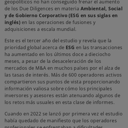
a
geopolíticos no han conseguido frenar el aumento
ñ
a
de los Due Diligences en materia
Ambiental, Social
n
u
y de Gobierno Corporativo (ESG en sus siglas en
e
v
inglés)
en las operaciones de fusiones y
a
adquisiciones a escala mundial.
Este es el tercer año del estudio y revela que la
prioridad global acerca de
ESG
en las transacciones
ha aumentado en los últimos doce a dieciocho
meses, a pesar de la desaceleración de los
mercados de M&A en muchos países por el alza de
las tasas de interés. Más de 600 operadores activos
compartieron sus puntos de vista proporcionando
información valiosa sobre cómo los principales
inversores y asesores están atenuando algunos de
los retos más usuales en esta clase de informes.
Cuando en 2022 se lanzó por primera vez el estudio
había quedado de manifiesto que los operadores
profesionales se enfrentaban a dificultades