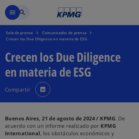
Saltar al contenido principal
menu
search
Sala de prensa
Comunicados de prensa
Crecen los Due Diligence en materia de ESG
Crecen los Due Diligence
en materia de ESG
s
e
Compartir
a
b
r
e
e
n
u
n
Buenos Aires, 21 de agosto de 2024 / KPMG
. De
a
p
acuerdo con un informe realizado por
KPMG
e
s
International
, los obstáculos económicos y
t