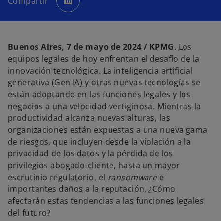
Compartir
a
b
r
e
e
n
u
n
Buenos Aires, 7 de mayo de 2024 / KPMG
. Los
a
p
equipos legales de hoy enfrentan el desafío de la
e
s
innovación tecnológica. La inteligencia artificial
t
a
generativa (Gen IA) y otras nuevas tecnologías se
ñ
a
están adoptando en las funciones legales y los
n
u
negocios a una velocidad vertiginosa. Mientras la
e
v
productividad alcanza nuevas alturas, las
a
organizaciones están expuestas a una nueva gama
de riesgos, que incluyen desde la violación a la
privacidad de los datos y la pérdida de los
privilegios abogado-cliente, hasta un mayor
escrutinio regulatorio, el
ransomware
e
importantes daños a la reputación. ¿Cómo
afectarán estas tendencias a las funciones legales
del futuro?