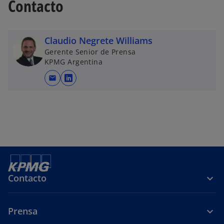
Contacto
Claudio Negrete Williams
Gerente Senior de Prensa
KPMG Argentina
mail
s
e
a
b
r
e
e
n
Contacto
u
n
a
Prensa
p