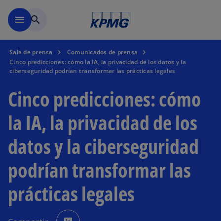
Saltar al contenido principal
menu
search
Sala de prensa
Comunicados de prensa
Cinco predicciones: cómo la IA, la privacidad de los datos y la
ciberseguridad podrían transformar las prácticas legales
Cinco predicciones: cómo
la IA, la privacidad de los
datos y la ciberseguridad
podrían transformar las
prácticas legales
s
e