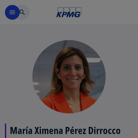
Saltar al contenido principal
menu
search
María Ximena Pérez Dirrocco