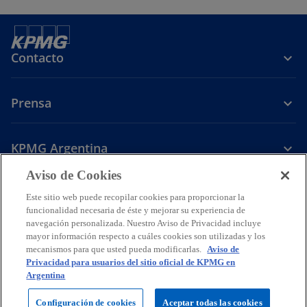
Contacto
Prensa
KPMG Argentina
Aviso de Cookies
s
s
s
e
e
e
Este sitio web puede recopilar cookies para proporcionar la
Legal
Política de Privacidad
a
Accesibilidad
a
a
Ayuda
Glosario
funcionalidad necesaria de éste y mejorar su experiencia de
navegación personalizada. Nuestro Aviso de Privacidad incluye
b
b
b
© 2026 KPMG Soc Cap I Sec IV Ley 19.550, una sociedad argentina y
mayor información respecto a cuáles cookies son utilizadas y los
r
r
r
firma miembro de la organización global de firmas independientes de
mecanismos para que usted pueda modificarlas.
Aviso de
e
e
e
KPMG afiliadas a KPMG International Limited, una compañía privada
Privacidad para usuarios del sitio oficial de KPMG en
inglesa limitada por garantía. Todos los derechos reservados.
e
e
e
Argentina
Para más detalles sobre la estructura de la organización global de
n
n
n
KPMG, por favor
Configuración de cookies
Aceptar todas las cookies