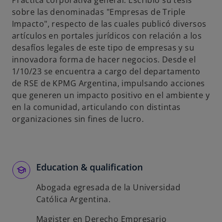
Práctica corporativa general. Escribió su tesis
s
sobre las denominadas "Empresas de Triple
t
Impacto", respecto de las cuales publicó diversos
a
artículos en portales jurídicos con relación a los
ñ
desafíos legales de este tipo de empresas y su
a
innovadora forma de hacer negocios. Desde el
n
1/10/23 se encuentra a cargo del departamento
u
de RSE de KPMG Argentina, impulsando acciones
e
que generen un impacto positivo en el ambiente y
v
en la comunidad, articulando con distintas
a
organizaciones sin fines de lucro.
Education & qualification
Abogada egresada de la Universidad
Católica Argentina.
Magister en Derecho Empresario