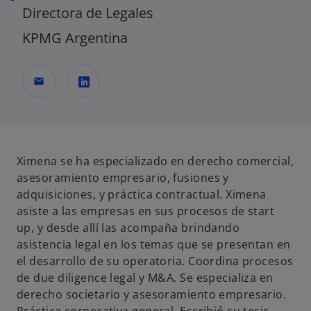
Directora de Legales
KPMG Argentina
mail
s
e
a
b
Ximena se ha especializado en derecho comercial,
r
asesoramiento empresario, fusiones y
e
adquisiciones, y práctica contractual. Ximena
e
asiste a las empresas en sus procesos de start
n
up, y desde allí las acompaña brindando
u
asistencia legal en los temas que se presentan en
n
el desarrollo de su operatoria. Coordina procesos
a
de due diligence legal y M&A. Se especializa en
p
derecho societario y asesoramiento empresario.
e