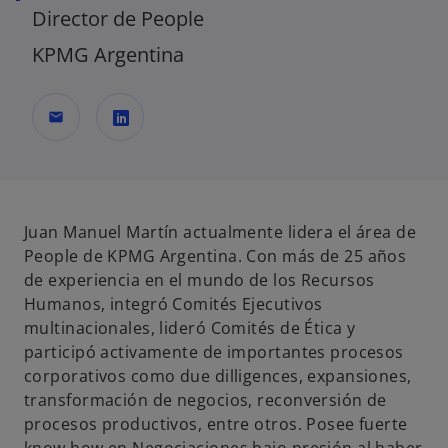
Director de People
KPMG Argentina
mail
s
e
a
b
Juan Manuel Martín actualmente lidera el área de
r
People de KPMG Argentina. Con más de 25 años
e
de experiencia en el mundo de los Recursos
e
Humanos, integró Comités Ejecutivos
n
multinacionales, lideró Comités de Ética y
u
participó activamente de importantes procesos
n
corporativos como due dilligences, expansiones,
a
transformación de negocios, reconversión de
p
procesos productivos, entre otros. Posee fuerte
e