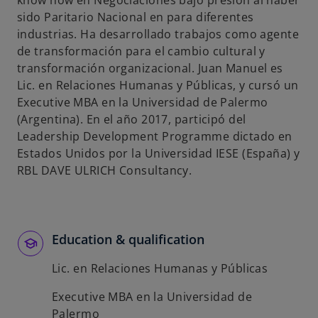
know how en Negociaciones bajo presión al haber
s
sido Paritario Nacional en para diferentes
t
industrias. Ha desarrollado trabajos como agente
a
de transformación para el cambio cultural y
ñ
transformación organizacional. Juan Manuel es
a
Lic. en Relaciones Humanas y Públicas, y cursó un
n
Executive MBA en la Universidad de Palermo
u
(Argentina). En el año 2017, participó del
e
Leadership Development Programme dictado en
v
Estados Unidos por la Universidad IESE (España) y
a
RBL DAVE ULRICH Consultancy.
Education & qualification
Lic. en Relaciones Humanas y Públicas
Executive MBA en la Universidad de
Palermo