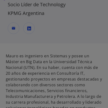
Socio Líder de Technology
KPMG Argentina
mail
s
e
a
b
Mauro es ingeniero en Sistemas y posee un
r
Máster en Big Data en la Universidad Técnica
e
Nacional (UTN). En su haber, cuenta con más de
e
20 años de experiencia en Consultoría IT,
n
gestionando proyectos en empresas destacadas y
u
colaborando con diversos sectores como
n
Telecomunicaciones, Servicios financieros,
a
Industria Manufacturera y Petrolera. A lo largo de
p
su carrera profesional, ha desarrollado y liderado
e