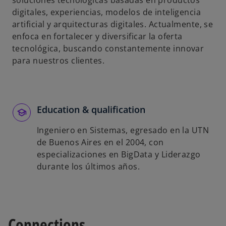
soluciones tecnológicas basadas en productos
s
digitales, experiencias, modelos de inteligencia
t
artificial y arquitecturas digitales. Actualmente, se
a
enfoca en fortalecer y diversificar la oferta
ñ
tecnológica, buscando constantemente innovar
a
para nuestros clientes.
n
u
e
v
Education & qualification
a
Ingeniero en Sistemas, egresado en la UTN
de Buenos Aires en el 2004, con
especializaciones en BigData y Liderazgo
durante los últimos años.
Connections