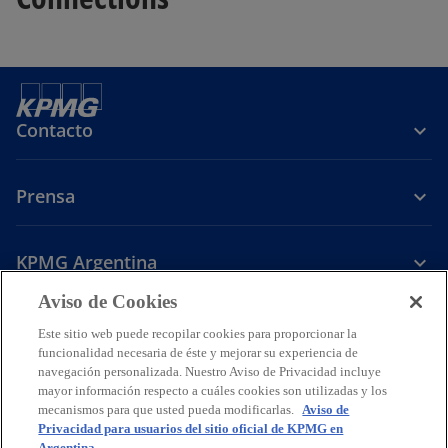
Contacto
Prensa
KPMG Argentina
Aviso de Cookies
s
s
s
e
e
e
Este sitio web puede recopilar cookies para proporcionar la
Legal
Política de Privacidad
a
Accesibilidad
a
a
Ayuda
Glosario
funcionalidad necesaria de éste y mejorar su experiencia de
navegación personalizada. Nuestro Aviso de Privacidad incluye
b
b
b
© 2026 KPMG Soc Cap I Sec IV Ley 19.550, una sociedad argentina y
mayor información respecto a cuáles cookies son utilizadas y los
r
r
r
firma miembro de la organización global de firmas independientes de
mecanismos para que usted pueda modificarlas.
Aviso de
e
e
e
KPMG afiliadas a KPMG International Limited, una compañía privada
Privacidad para usuarios del sitio oficial de KPMG en
inglesa limitada por garantía. Todos los derechos reservados.
e
e
e
Argentina