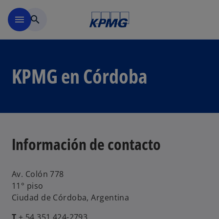
Saltar al contenido principal
menu
search
KPMG en Córdoba
Información de contacto
Av. Colón 778
11° piso
Ciudad de Córdoba, Argentina
T
+ 54 351 424-2793